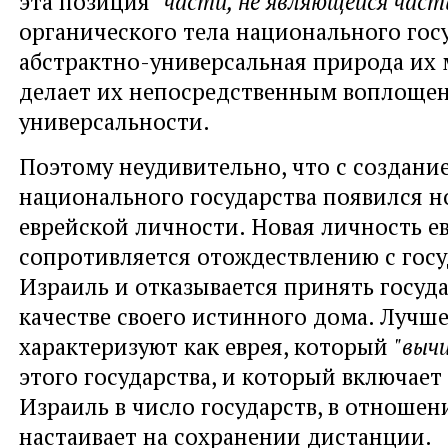
эта позиция "
части, не являющейся час
органического тела национального госу
абстрактно-универсальная природа их 
делает их непосредственным воплоще
универсальности.
Поэтому неудивительно, что с создани
национального государства появился 
еврейской личности. Новая личность е
сопротивляется отождествлению с гос
Израиль и отказывается принять госуд
качестве своего истинного дома. Лучше
характеризуют как еврея, который
"выч
этого государства, и который включает
Израиль в число государств, в отноше
настаивает на сохранении дистанции.