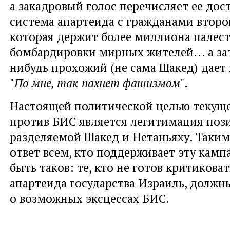
а закадровый голос перечисляет ее дос
система апартеида с гражданами второг
которая держит более миллиона палест
бомбардировки мирных жителей... а за
нибудь прохожий (не сама Шакед) дает
"
По мне, так пахнет фашизмом
".
Настоящей политической целью текущ
против БИС является легитимация поз
разделяемой Шакед и Нетаньяху. Таким
ответ всем, кто поддерживает эту кам
быть таков: те, кто не готов критикова
апартеида государства Израиль, должн
о возможных эксцессах БИС.