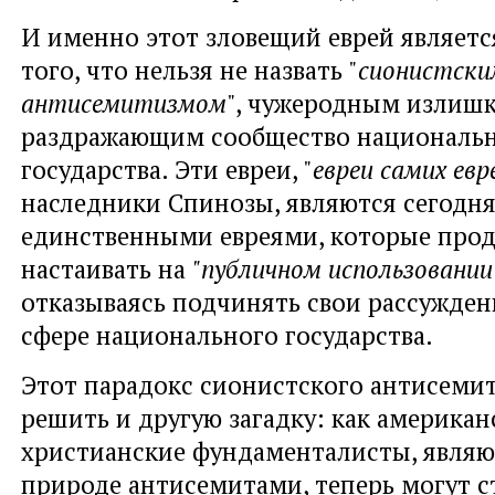
И именно этот зловещий еврей являет
того, что нельзя не назвать "
сионистски
антисемитизмом
", чужеродным излиш
раздражающим сообщество националь
государства. Эти евреи, "
евреи самих евр
наследники Спинозы, являются сегодн
единственными евреями, которые про
настаивать на
"публичном использовании
отказываясь подчинять свои рассужде
сфере национального государства.
Этот парадокс сионистского антисеми
решить и другую загадку: как американ
христианские фундаменталисты, являю
природе антисемитами, теперь могут с