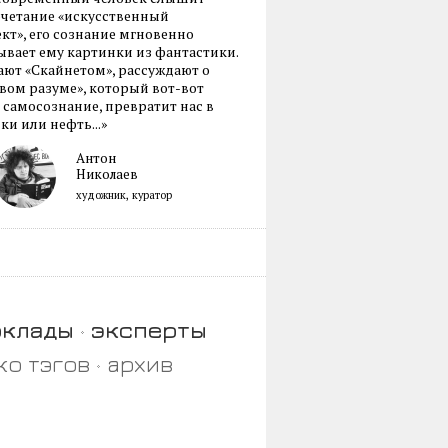
очетание «искусственный
кт», его сознание мгновенно
вает ему картинки из фантастики.
ают «Скайнетом», рассуждают о
ом разуме», который вот-вот
 самосознание, превратит нас в
ки или нефть...»
Антон
Николаев
художник, куратор
оклады
эксперты
ко тэгов
архив