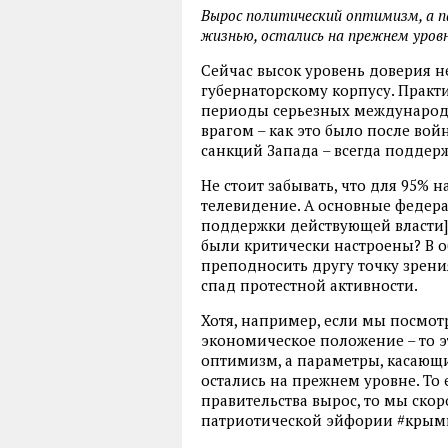
Вырос политический оптимизм, а п
жизнью, остались на прежнем уровн
Сейчас высок уровень доверия не
губернаторскому корпусу. Практ
периоды серьезных международ
врагом – как это было после войн
санкций Запада – всегда поддерж
Не стоит забывать, что для 95%
телевидение. А основные федер
поддержки действующей власти] 
были критически настроены? В 
преподносить другу точку зрения,
спад протестной активности.
Хотя, например, если мы посмот
экономическое положение – то э
оптимизм, а параметры, касающ
остались на прежнем уровне. То 
правительства вырос, то мы скор
патриотической эйфории #крым