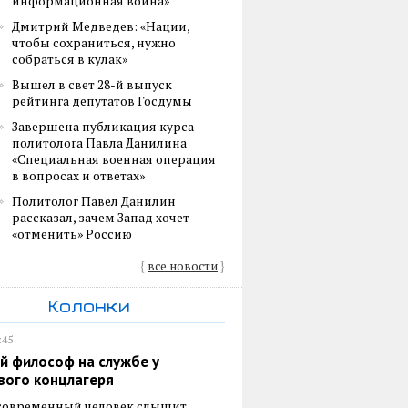
информационная война»
Дмитрий Медведев: «Нации,
чтобы сохраниться, нужно
собраться в кулак»
Вышел в свет 28-й выпуск
рейтинга депутатов Госдумы
Завершена публикация курса
политолога Павла Данилина
«Специальная военная операция
в вопросах и ответах»
Политолог Павел Данилин
рассказал, зачем Запад хочет
«отменить» Россию
{
все новости
}
Колонки
:45
й философ на службе у
вого концлагеря
 современный человек слышит