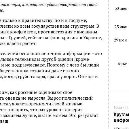
араметры, касающиеся удовлетворенности своей
30 июл
е.
 только к правительству, но и к Госдуме,
ически ко всем государственным структурам. В
23 июл
ных конфликтов, противостояния с внешним
ы с Грузией, сейчас на фоне кризиса в Украине,
29 июн
ка власти растет.
 населения основной источник информации – это
альные телеканалы другой оценки [кроме
6 авг
и не подразумевают. Поэтому с чего бы люди
общественном сознании даже стыдно
 когда, грубо говоря, враги у ворот. Отсюда и
рим, как россияне оценивают свое
та оценка не выросла. Вырос политический
иеся удовлетворенности своей жизнью,
8 мая / 14
есть говорить, что раз уровень доверия
Круглы
о заживем лучше, мы не можем. Это результат
цифро
наш.
«Когда