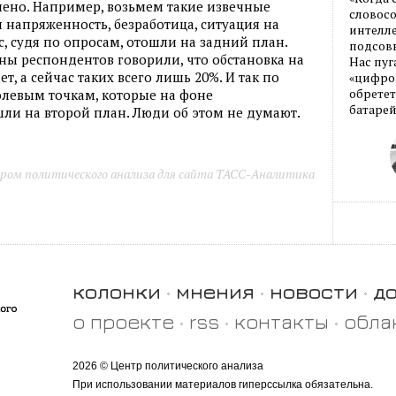
ено. Например, возьмем такие извечные
словос
напряженность, безработица, ситуация на
интелле
с, судя по опросам, отошли на задний план.
подсовы
ы респондентов говорили, что обстановка на
Нас пуг
т, а сейчас таких всего лишь 20%. И так по
«цифров
обретет
левым точкам, которые на фоне
батарей
шли на второй план. Люди об этом не думают.
ром политического анализа для сайта ТАСС-Аналитика
колонки
мнения
новости
д
о проекте
rss
контакты
обла
2026 © Центр политического анализа
При использовании материалов гиперссылка обязательна.