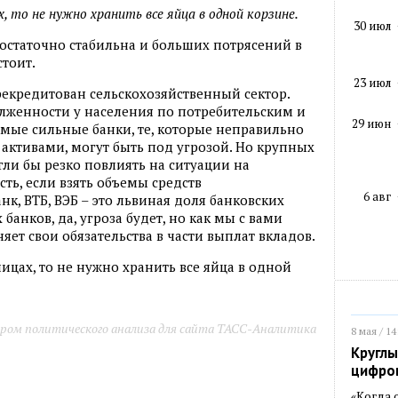
, то не нужно хранить все яйца в одной корзине.
30 июл
достаточно стабильна и больших потрясений в
стоит.
23 июл
ерекредитован сельскохозяйственный сектор.
лженности у населения по потребительским и
29 июн
амые сильные банки, те, которые неправильно
ктивами, могут быть под угрозой. Но крупных
ли бы резко повлиять на ситуации на
есть, если взять объемы средств
6 авг
нк, ВТБ, ВЭБ – это львиная доля банковских
банков, да, угроза будет, но как мы с вами
яет свои обязательства в части выплат вкладов.
ицах, то не нужно хранить все яйца в одной
ром политического анализа для сайта ТАСС-Аналитика
8 мая / 14
Круглы
цифро
«Когда