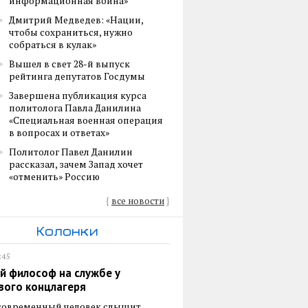
информационная война»
Дмитрий Медведев: «Нации,
чтобы сохраниться, нужно
собраться в кулак»
Вышел в свет 28-й выпуск
рейтинга депутатов Госдумы
Завершена публикация курса
политолога Павла Данилина
«Специальная военная операция
в вопросах и ответах»
Политолог Павел Данилин
рассказал, зачем Запад хочет
«отменить» Россию
{
все новости
}
Колонки
:45
й философ на службе у
вого концлагеря
 современный человек слышит