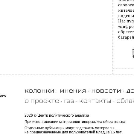
словос
интелле
подсовы
Нас пуг
«цифров
обретет
батарей
колонки
мнения
новости
д
о проекте
rss
контакты
обла
2026 © Центр политического анализа
При использовании материалов гиперссылка обязательна.
Отдельные публикации могут содержать материалы
не предназначенные для пользователей младше 16 лет.