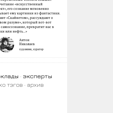
очетание «искусственный
кт», его сознание мгновенно
вает ему картинки из фантастики.
ают «Скайнетом», рассуждают о
ом разуме», который вот-вот
 самосознание, превратит нас в
ки или нефть...»
Антон
Николаев
художник, куратор
оклады
эксперты
ко тэгов
архив