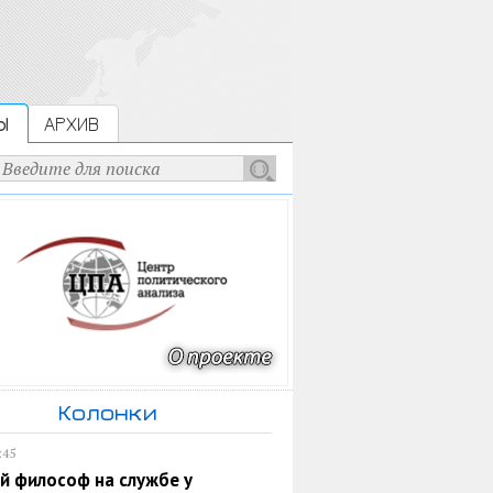
Ы
АРХИВ
Колонки
:45
й философ на службе у