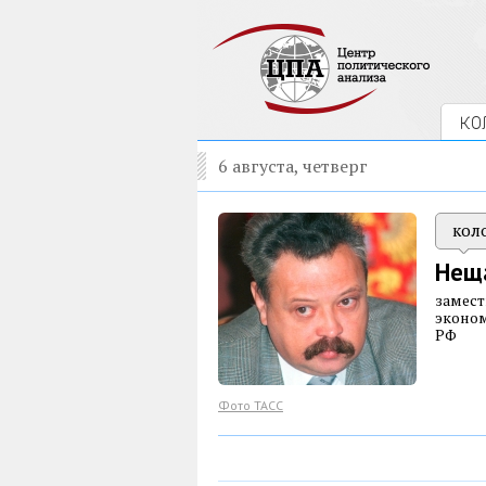
КО
6 августа, четверг
кол
Нещ
замест
эконом
РФ
Фото ТАСС