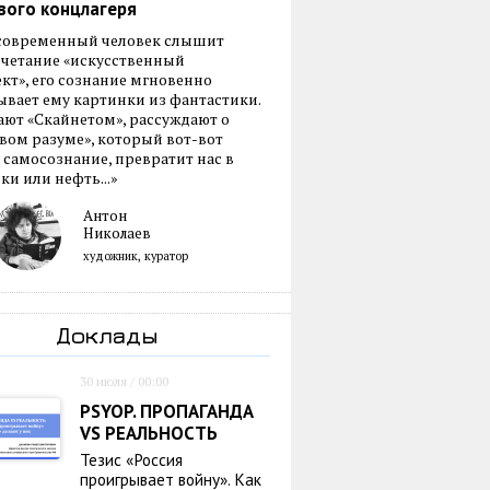
вого концлагеря
 современный человек слышит
очетание «искусственный
кт», его сознание мгновенно
вает ему картинки из фантастики.
ают «Скайнетом», рассуждают о
ом разуме», который вот-вот
 самосознание, превратит нас в
ки или нефть...»
Антон
Николаев
художник, куратор
Доклады
30 июля / 00:00
PSYOP. ПРОПАГАНДА
VS РЕАЛЬНОСТЬ
Тезис «Россия
проигрывает войну». Как