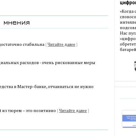
цифро
«Когда
словос
мнения
интелле
подсовы
Нас пуг
«цифров
достаточно стабильна
обретет
{
Читайте далее
}
батарей
циальных расходов - очень рискованные меры
дства в Мастер-банке, отчаиваться не нужно
из тюрем – это позитивно
{
Читайте далее
}