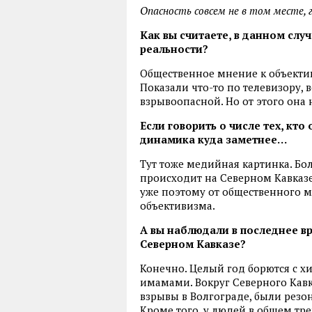
Опасность совсем не в том месте, 
Как вы считаете, в данном сл
реальности?
Общественное мнение к объекти
Показали что-то по телевизору, в
взрывоопасной. Но от этого она 
Если говорить о числе тех, кт
динамика куда заметнее…
Тут тоже медийная картинка. Бо
происходит на Северном Кавказе
уже поэтому от общественного м
объективизма.
А вы наблюдали в последнее в
Северном Кавказе?
Конечно. Целый год борются с 
имамами. Вокруг Северного Кав
взрывы в Волгограде, были резо
Кроме того, у людей в общем тр