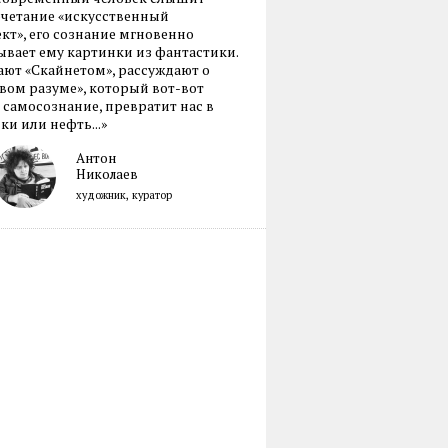
очетание «искусственный
кт», его сознание мгновенно
вает ему картинки из фантастики.
ают «Скайнетом», рассуждают о
ом разуме», который вот-вот
 самосознание, превратит нас в
ки или нефть...»
Антон
Николаев
художник, куратор