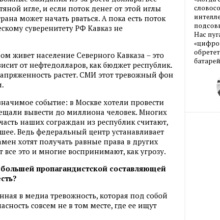
словос
яной игле, и если поток денег от этой иглы
интелле
рана может начать рваться. А пока есть поток
подсовы
ескому суверенитету РФ Кавказ не
Нас пуг
«цифров
обретет
ом живет население Северного Кавказа – это
батарей
висит от нефтедолларов, как бюджет республик.
напряженность растет. СМИ этот тревожный фон
.
начимое событие: в Москве хотели провести
ещали вывести до миллиона человек. Многих
 часть наших сограждан из республик считают,
ьшее. Ведь федеральный центр устанавливает
амен хотят получать равные права в других
 все это и многие воспринимают, как угрозу.
й большей пропагандистской составляющей
сть?
анная в медиа тревожность, которая под собой
асность совсем не в том месте, где ее ищут