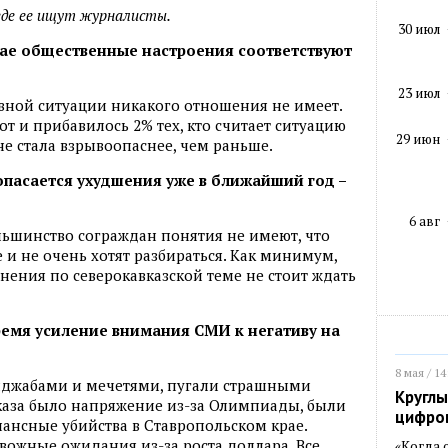
где ее ищут журналисты.
30 июл
учае общественные настроения соответствуют
23 июл
вной ситуации никакого отношения не имеет.
от и прибавилось 2% тех, кто считает ситуацию
29 июн
не стала взрывоопаснее, чем раньше.
о опасается ухудшения уже в ближайший год –
6 авг
льшинство сограждан понятия не имеют, что
 и не очень хотят разбираться. Как минимум,
нения по северокавказской теме не стоит ждать
ремя усиление внимания СМИ к негативу на
8 мая / 14
хиджабами и мечетями, пугали страшными
Круглы
каза было напряжение из-за Олимпиады, были
цифро
нансные убийства в Ставропольском крае.
евожные ожидания из-за роста доллара. Все
«Когда