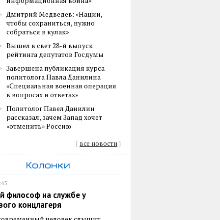
информационная война»
Дмитрий Медведев: «Нации,
чтобы сохраниться, нужно
собраться в кулак»
Вышел в свет 28-й выпуск
рейтинга депутатов Госдумы
Завершена публикация курса
политолога Павла Данилина
«Специальная военная операция
в вопросах и ответах»
Политолог Павел Данилин
рассказал, зачем Запад хочет
«отменить» Россию
{
все новости
}
Колонки
:45
й философ на службе у
вого концлагеря
 современный человек слышит