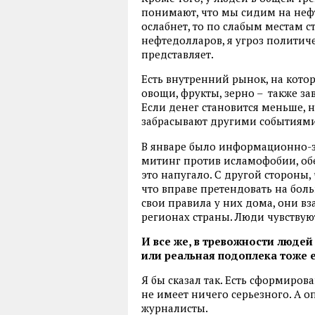
понимают, что мы сидим на нефт
ослабнет, то по слабым местам ст
нефтедолларов, я угроз политич
представляет.
Есть внутренний рынок, на котор
овощи, фрукты, зерно – также за
Если денег становится меньше, 
забрасывают другими событиями
В январе было информационно-з
митинг против исламофобии, об
это напугало. С другой стороны,
что вправе претендовать на бол
свои правила у них дома, они вз
регионах страны. Люди чувствуют
И все же, в тревожности люде
или реальная подоплека тоже е
Я бы сказал так. Есть сформиров
не имеет ничего серьезного. А оп
журналисты.