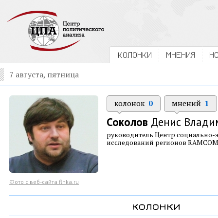
КОЛОНКИ
МНЕНИЯ
Н
7 августа, пятница
колонок
0
мнений
1
Соколов
Денис Влади
руководитель Центр социально-
исследований регионов RAMCO
Фото с веб-сайта flnka.ru
колонки