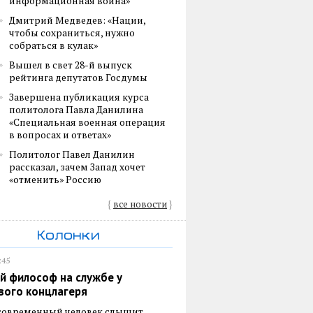
информационная война»
Дмитрий Медведев: «Нации,
чтобы сохраниться, нужно
собраться в кулак»
Вышел в свет 28-й выпуск
рейтинга депутатов Госдумы
Завершена публикация курса
политолога Павла Данилина
«Специальная военная операция
в вопросах и ответах»
Политолог Павел Данилин
рассказал, зачем Запад хочет
«отменить» Россию
{
все новости
}
Колонки
:45
й философ на службе у
вого концлагеря
 современный человек слышит