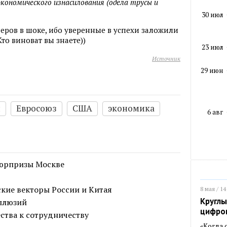
кономического изнасилования (одела трусы и
30 июл
ров в шоке, ибо уверенные в успехи заложили
то виноват вы знаете))
23 июл
Источник
29 июн
я
Евросоюз
США
экономика
6 авг
сюрпризы Москве
кие векторы России и Китая
8 мая / 14
Круглы
иллюзий
цифро
ства к сотрудничеству
«Когда