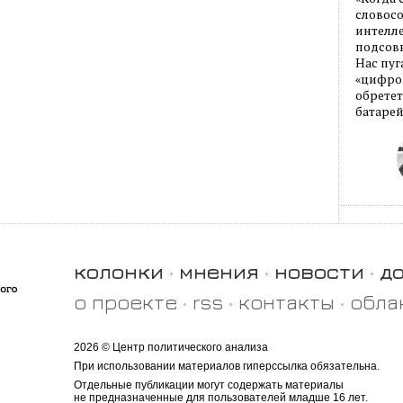
словос
интелле
подсовы
Нас пуг
«цифров
обретет
батарей
колонки
мнения
новости
д
о проекте
rss
контакты
обла
2026 © Центр политического анализа
При использовании материалов гиперссылка обязательна.
Отдельные публикации могут содержать материалы
не предназначенные для пользователей младше 16 лет.