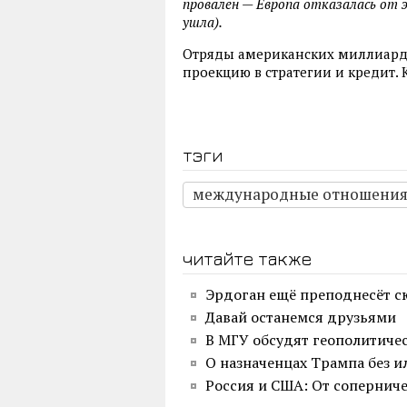
провален — Европа отказалась от э
ушла).
Отряды американских миллиарде
проекцию в стратегии и кредит. К
тэги
международные отношени
читайте также
Эрдоган ещё преподнесёт 
Давай останемся друзьями
В МГУ обсудят геополитичес
О назначенцах Трампа без 
Россия и США: От соперниче