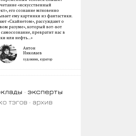
очетание «искусственный
кт», его сознание мгновенно
вает ему картинки из фантастики.
ают «Скайнетом», рассуждают о
ом разуме», который вот-вот
 самосознание, превратит нас в
ки или нефть...»
Антон
Николаев
художник, куратор
оклады
эксперты
ко тэгов
архив