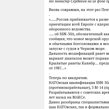
то министр Сердюков на их фоне п
Вновь соврамши, на этот раз Пен
.
«......Россия приближается к ра
ориентации всей Европе с ядер
оборонного ведомства.
..... об SSN-30A, обозначенный к
сообщил, что новое морской ору
и обычными боеголовками и мож
запуске с судов в Черном море.
Дальность модификаций ракет м
вариант диапазон может поражат
Крылатые ракеты Калибр… пред
от 1987…»
.
Теперь по квадратам.
НАТОвская квалификация SSN-30A
(противокорабельные), 3 М-14 (п
Разрабатываются с советских вр
лет назад на МАКСе.
Давно разобраны специалистами
(как НАТОвских, так и формальн