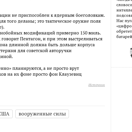
словос
интелле
ации не приспособлен к ядерным боеголовкам.
подсовы
Нас пуг
ля того деланы; это тактическое оружие поля
«цифров
).
обретет
льнобойных модификаций примерно 150 миль.
батарей
к говорит Пентагон, и при этом выстреливаться
, она длинной должна быть дольше корпуса
стержня для советской авторучки
щиной.
енно» планируются, а не просто врут
ков на их фоне просто фон Клаузевиц
Источник
США
вооруженные силы