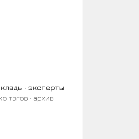
оклады
эксперты
ко тэгов
архив