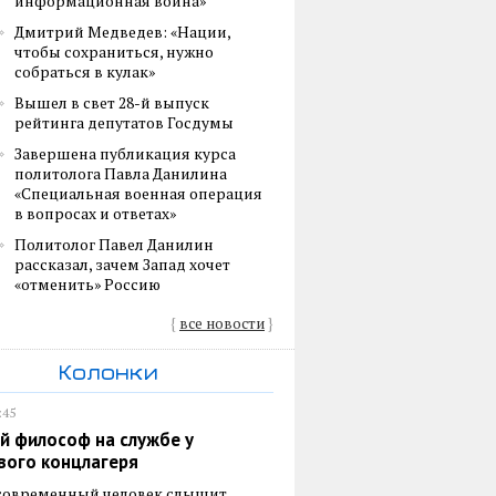
информационная война»
Дмитрий Медведев: «Нации,
чтобы сохраниться, нужно
собраться в кулак»
Вышел в свет 28-й выпуск
рейтинга депутатов Госдумы
Завершена публикация курса
политолога Павла Данилина
«Специальная военная операция
в вопросах и ответах»
Политолог Павел Данилин
рассказал, зачем Запад хочет
«отменить» Россию
{
все новости
}
Колонки
:45
й философ на службе у
вого концлагеря
 современный человек слышит