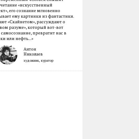
очетание «искусственный
кт», его сознание мгновенно
вает ему картинки из фантастики.
ают «Скайнетом», рассуждают о
ом разуме», который вот-вот
 самосознание, превратит нас в
ки или нефть...»
Антон
Николаев
художник, куратор