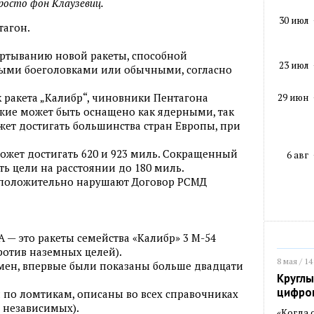
росто фон Клаузевиц.
30 июл
тагон.
звертыванию новой ракеты, способной
23 июл
ными боеголовками или обычными, согласно
ак ракета „Калибр“, чиновники Пентагона
29 июн
жие может быть оснащено как ядерными, так
ет достигать большинства стран Европы, при
ожет достигать 620 и 923 миль. Сокращенный
6 авг
ь цели на расстоянии до 180 миль.
положительно нарушают Договор РСМД
 — это ракеты семейства «Калибр» 3 М-54
ротив наземных целей).
8 мая / 14
емен, впервые были показаны больше двадцати
Круглы
цифро
 по ломтикам, описаны во всех справочниках
о независимых).
«Когда