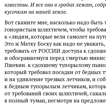
известны. И все они в гробах лежат, соб
кусочкам на нашей земле.
Вот скажите мне, насколько надо быть
гонористым шляхтичем, чтобы требова
к «людям, которые вели самолет на пут
Это ж Матку Боску как надо не уважать
требовать от РОССИИ доступа к сдохш
и обосравшемуся перед смертью мини
Пшекии. к сдохшему тупорылому пьяно
который требовал посадки от бедных 
и на удивление трезвых летчиков, и соб
к бедным тупорылым летчикам, которы
от требований своих шляхтичей, сажал
в полный туман, несмотря на предлож