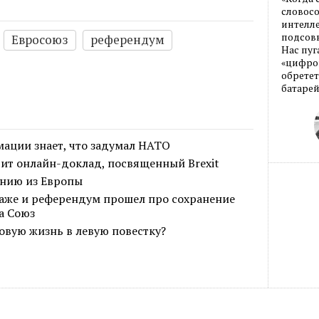
словос
интелле
подсовы
Евросоюз
референдум
Нас пуг
«цифров
обретет
батарей
ации знает, что задумал НАТО
ит онлайн-доклад, посвященный Brexit
анию из Европы
даже и референдум прошел про сохранение
а Союз
новую жизнь в левую повестку?