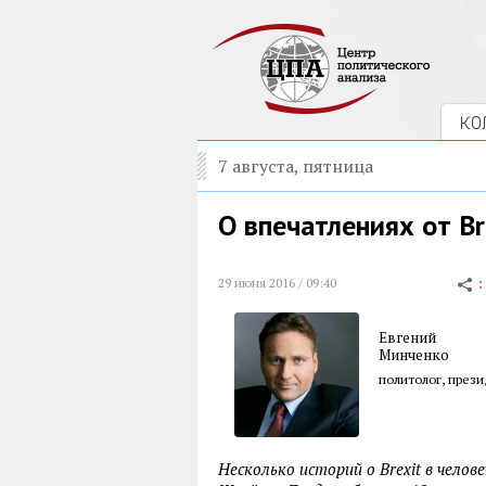
КО
7 августа, пятница
О впечатлениях от Br
29 июня 2016 / 09:40
Евгений
Минченко
политолог, през
Несколько историй о Brexit в челов