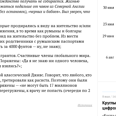
ражданство получать не собирается. Жизнью
ержаться подальше от чавов из Северной Англии
30 июл
з остановок), «черных и бабаев». Был уверен, что
23 июл
торые продирались к виду на жительство и/или
ижения, в то время как румыны и болгары
вид на жительство без проблем. Из мести
29 июн
самих родственники с румынским паспортами
 за 4000 фунтов — ну, не знаю);
игрантов. Счастливые члены глобального мира.
6 авг
. Поражены: «Да я не знаю ни одного человека,
 взялись?»;
ой классический Дживс. Говорит, что любого, кто
, третировали как расиста. Поэтому они были
ряжены — «не могут быть 17 миллионов
перегружены, к врачу не попасть (очереди по 2
8 мая / 14
Круглы
Источник
цифро
«Когда