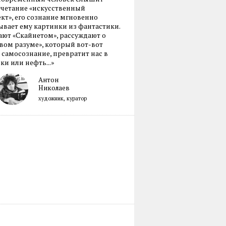
очетание «искусственный
кт», его сознание мгновенно
вает ему картинки из фантастики.
ают «Скайнетом», рассуждают о
ом разуме», который вот-вот
 самосознание, превратит нас в
ки или нефть...»
Антон
Николаев
художник, куратор