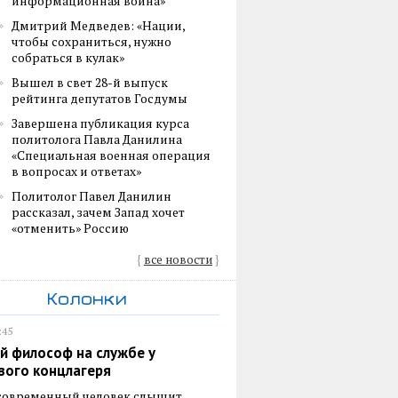
информационная война»
Дмитрий Медведев: «Нации,
чтобы сохраниться, нужно
собраться в кулак»
Вышел в свет 28-й выпуск
рейтинга депутатов Госдумы
Завершена публикация курса
политолога Павла Данилина
«Специальная военная операция
в вопросах и ответах»
Политолог Павел Данилин
рассказал, зачем Запад хочет
«отменить» Россию
{
все новости
}
Колонки
:45
й философ на службе у
вого концлагеря
 современный человек слышит