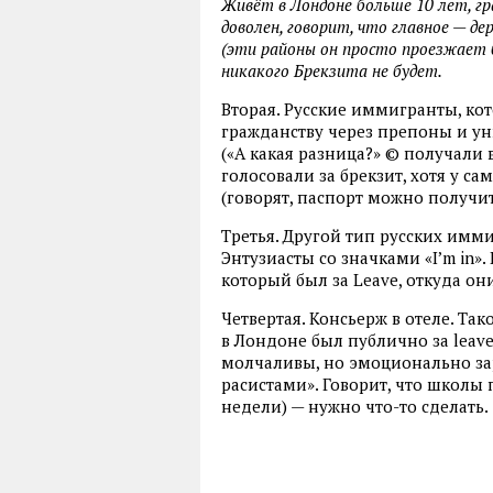
Живёт в Лондоне больше 10 лет, г
доволен, говорит, что главное — д
(эти районы он просто проезжает бе
никакого Брекзита не будет.
Вторая. Русские иммигранты, ко
гражданству через препоны и ун
(«А какая разница?» © получали 
голосовали за брекзит, хотя у 
(говорят, паспорт можно получить
Третья. Другой тип русских имм
Энтузиасты со значками «I’m in»
который был за Leave, откуда они
Четвертая. Консьерж в отеле. Так
в Лондоне был публично за leave
молчаливы, но эмоционально за
расистами». Говорит, что школы 
недели) — нужно что-то сделать.