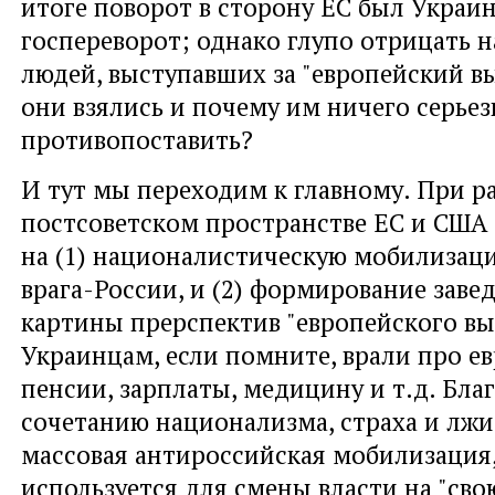
итоге поворот в сторону ЕС был Украин
госпереворот; однако глупо отрицать 
людей, выступавших за "европейский вы
они взялись и почему им ничего серьез
противопоставить?
И тут мы переходим к главному. При р
постсоветском пространстве ЕС и США 
на (1) националистическую мобилизаци
врага-России, и (2) формирование зав
картины прерспектив "европейского вы
Украинцам, если помните, врали про е
пенсии, зарплаты, медицину и т.д. Бла
сочетанию национализма, страха и лжи
массовая антироссийская мобилизация,
используется для смены власти на "сво