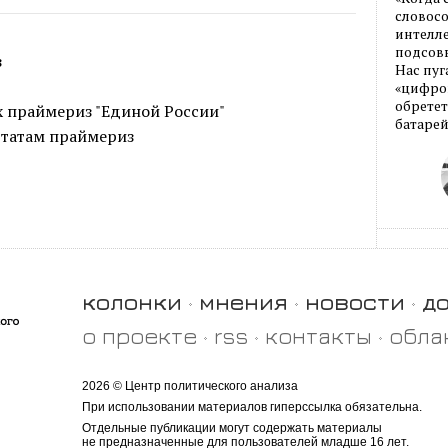
словос
интелле
подсовы
з
Нас пуг
«цифров
обретет
ах праймериз "Единой России"
батарей
ьтатам праймериз
колонки
мнения
новости
д
о проекте
rss
контакты
обла
2026 © Центр политического анализа
При использовании материалов гиперссылка обязательна.
Отдельные публикации могут содержать материалы
не предназначенные для пользователей младше 16 лет.