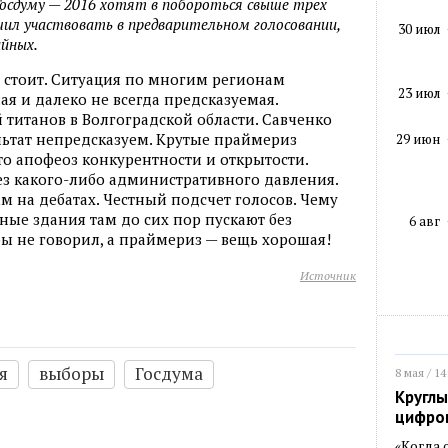
Госдуму — 2016 хотят в побороться свыше трех
ешил участвовать в предварительном голосовании,
30 июл
йных.
 стоит. Ситуация по многим регионам
23 июл
ая и далеко не всегда предсказуемая.
 титанов в Волгоградской области. Савченко
ультат непредсказуем. Крутые праймериз
29 июн
то апофеоз конкурентности и открытости.
ез какого-либо административного давления.
м на дебатах. Честный подсчет голосов. Чему
ные здания там до сих пор пускают без
6 авг
 бы не говорил, а праймериз — вещь хорошая!
Источник
я
выборы
Госдума
8 мая / 14
Круглы
цифро
«Когда