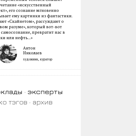
очетание «искусственный
кт», его сознание мгновенно
вает ему картинки из фантастики.
ают «Скайнетом», рассуждают о
ом разуме», который вот-вот
 самосознание, превратит нас в
ки или нефть...»
Антон
Николаев
художник, куратор
оклады
эксперты
ко тэгов
архив