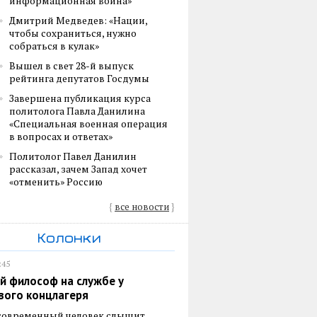
информационная война»
Дмитрий Медведев: «Нации,
чтобы сохраниться, нужно
собраться в кулак»
Вышел в свет 28-й выпуск
рейтинга депутатов Госдумы
Завершена публикация курса
политолога Павла Данилина
«Специальная военная операция
в вопросах и ответах»
Политолог Павел Данилин
рассказал, зачем Запад хочет
«отменить» Россию
{
все новости
}
Колонки
:45
й философ на службе у
вого концлагеря
 современный человек слышит