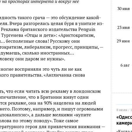
 на просторах интернета и вокруг нее
30 июл
дность такого срача — это обсуждение какой-
ля. Вчера разгорелась целая буря в унитазе из-
23 июл
 Реклама британского издательства Penguin
 Тургенева «Отцы и дети»: «Аристократизм,
… бесполезные слова! Русскому они
29 июн
тократизм, либерализм, прогресс, принципы, —
подумаешь, сколько иностранных…
еловеку они даром не нужны».
6 авг
многие восприняли это чуть ли не как
ого правительства. «Англичанка снова
ть, что если читать всю рекламу в лондонском
впечатление, что в Британии живут одни
ется рекламе, она на 90% нацелена на людей
днего. Поэтому, например, и пишут огромными
8 июля / 
Апокалипсис», а дальше мелкими «купите
«Одисс
голова по этому поводу». Тоже самое
камер
итературного героя для привлечения внимания —
«Когда 