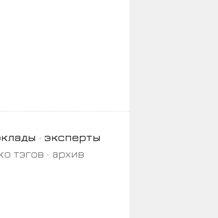
оклады
эксперты
ко тэгов
архив