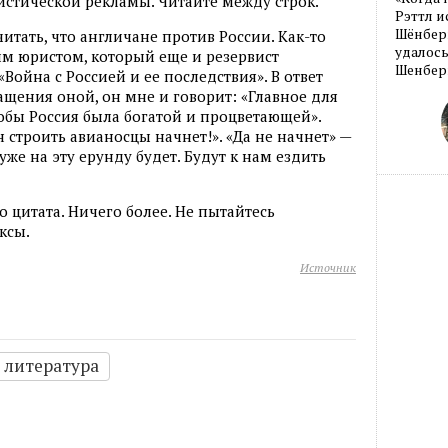
истической рекламы. Читайте между строк.
Рэттл и
Шёнберг
итать, что англичане против России. Как-то
удалось
ним юристом, который еще и резервист
Шенберг
Война с Россией и ее последствия». В ответ
ащения оной, он мне и говорит: «Главное для
бы Россия была богатой и процветающей».
н строить авианосцы начнет!». «Да не начнет» —
уже на эту ерунду будет. Будут к нам ездить
о цитата. Ничего более. Не пытайтесь
ксы.
Источник
литература