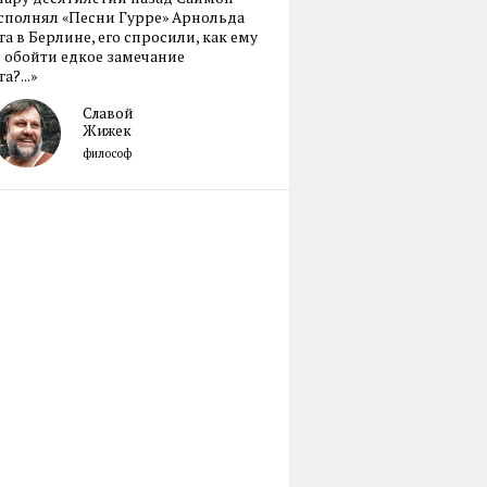
сполнял «Песни Гурре» Арнольда
а в Берлине, его спросили, как ему
 обойти едкое замечание
а?...»
Славой
Жижек
философ