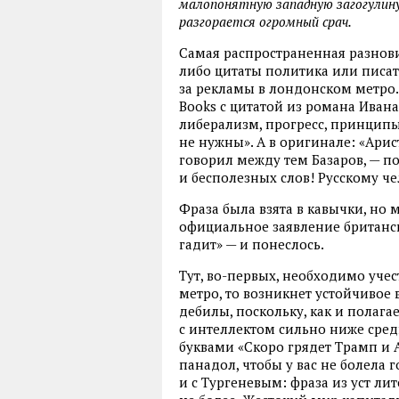
малопонятную западную загогулину
разгорается огромный срач.
Самая распространенная разнови
либо цитаты политика или писате
за рекламы в лондонском метро.
Books с цитатой из романа Ивана
либерализм, прогресс, принципы
не нужны». А в оригинале: «Арис
говорил между тем Базаров, — 
и бесполезных слов! Русскому ч
Фраза была взята в кавычки, но 
официальное заявление британск
гадит» — и понеслось.
Тут, во-первых, необходимо учес
метро, то возникнет устойчивое 
дебилы, поскольку, как и полага
с интеллектом сильно ниже сре
буквами «Скоро грядет Трамп и 
панадол, чтобы у вас не болела 
и с Тургеневым: фраза из уст л