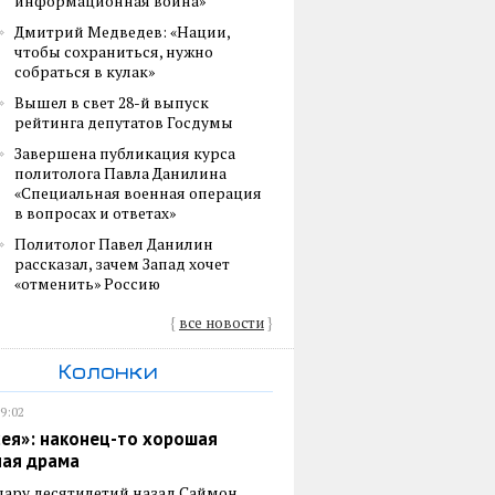
информационная война»
Дмитрий Медведев: «Нации,
чтобы сохраниться, нужно
собраться в кулак»
Вышел в свет 28-й выпуск
рейтинга депутатов Госдумы
Завершена публикация курса
политолога Павла Данилина
«Специальная военная операция
в вопросах и ответах»
Политолог Павел Данилин
рассказал, зачем Запад хочет
«отменить» Россию
{
все новости
}
Колонки
19:02
ея»: наконец-то хорошая
ная драма
пару десятилетий назад Саймон