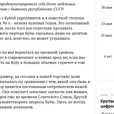
 продемонстрировала себя более надежным
30 июл
ению с бывшими республиками СССР.
с Кубой укрепляются и в известной степени
 90-х – начала нулевых годов. Это позитивный
23 июл
ия, после того как перестала продавать
ового партера Кубы оказалась лишь на десятом
29 июн
ие дел, конечно, не может устраивать
м ли мы вернуться на прежний уровень
6 авг
то в современных условиях вряд ли, если мы
ть на Кубу в больших объемах горючее в том
ример, на сегодня в нашей торговле доля
чилась по сравнению с тем, какой она была в
 пор является постоянным потребителем нашей
 Она покупает запасные запчасти для машин,
8 мая / 14
ров еще во времена Советского Союза. Другой
Круглы
 удовлетворить запросы Кубы. Здесь не всегда
цифро
 нашим желанием.
«Когда