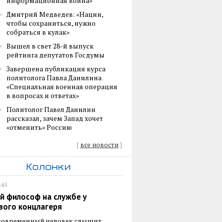
информационная война»
Дмитрий Медведев: «Нации,
чтобы сохраниться, нужно
собраться в кулак»
Вышел в свет 28-й выпуск
рейтинга депутатов Госдумы
Завершена публикация курса
политолога Павла Данилина
«Специальная военная операция
в вопросах и ответах»
Политолог Павел Данилин
рассказал, зачем Запад хочет
«отменить» Россию
{
все новости
}
Колонки
:45
й философ на службе у
вого концлагеря
 современный человек слышит