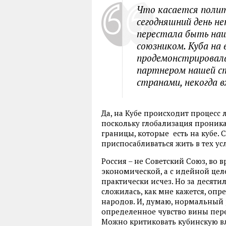
Что касается полит
сегодняшний день не
перестала быть на
союзником. Куба на
продемонстрировала
партнером нашей с
странами, некогда 
Да, на Кубе происходит процесс 
поскольку глобализация проника
границы, которые есть на кубе.
приспосабливаться жить в тех ус
Россия – не Советский Союз, во 
экономической, а с идейной цел
практически исчез. Но за десят
сложилась, как мне кажется, оп
народов. И, думаю, нормальный
определенное чувство вины перед
Можно критиковать кубинскую вла