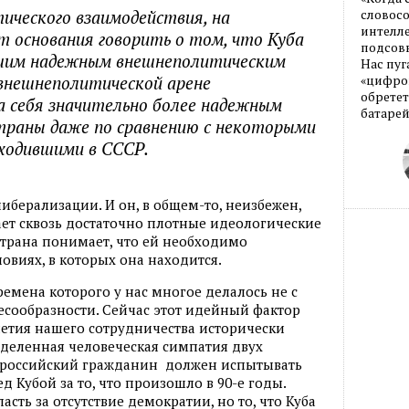
ического взаимодействия, на
словос
интелле
т основания говорить о том, что Куба
подсовы
шим надежным внешнеполитическим
Нас пуг
 внешнеполитической арене
«цифров
обретет
 себя значительно более надежным
батарей
траны даже по сравнению с некоторыми
входившими в СССР.
либерализации. И он, в общем-то, неизбежен,
ет сквозь достаточно плотные идеологические
 Страна понимает, что ей необходимо
ловиях, в которых она находится.
времена которого у нас многое делалось не с
есообразности. Сейчас этот идейный фактор
илетия нашего сотрудничества исторически
ределенная человеческая симпатия двух
 российский гражданин должен испытывать
 Кубой за то, что произошло в 90-е годы.
сть за отсутствие демократии, но то, что Куба