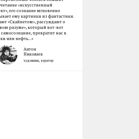
очетание «искусственный
кт», его сознание мгновенно
вает ему картинки из фантастики.
ают «Скайнетом», рассуждают о
ом разуме», который вот-вот
 самосознание, превратит нас в
ки или нефть...»
Антон
Николаев
художник, куратор