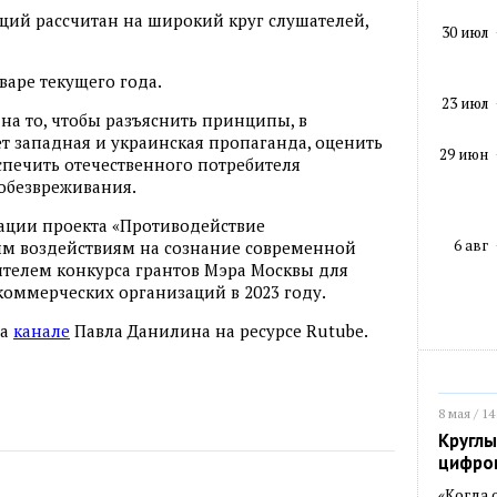
ций рассчитан на широкий круг слушателей,
30 июл
варе текущего года.
23 июл
а то, чтобы разъяснить принципы, в
ет западная и украинская пропаганда, оценить
29 июн
спечить отечественного потребителя
обезвреживания.
зации проекта «Противодействие
6 авг
 воздействиям на сознание современной
телем конкурса грантов Мэра Москвы для
оммерческих организаций в 2023 году.
на
канале
Павла Данилина на ресурсе Rutube.
8 мая / 14
Круглы
цифро
«Когда