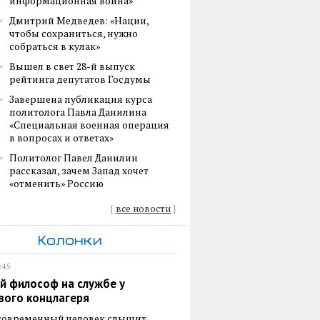
информационная война»
Дмитрий Медведев: «Нации,
чтобы сохраниться, нужно
собраться в кулак»
Вышел в свет 28-й выпуск
рейтинга депутатов Госдумы
Завершена публикация курса
политолога Павла Данилина
«Специальная военная операция
в вопросах и ответах»
Политолог Павел Данилин
рассказал, зачем Запад хочет
«отменить» Россию
{
все новости
}
Колонки
:45
й философ на службе у
вого концлагеря
 современный человек слышит