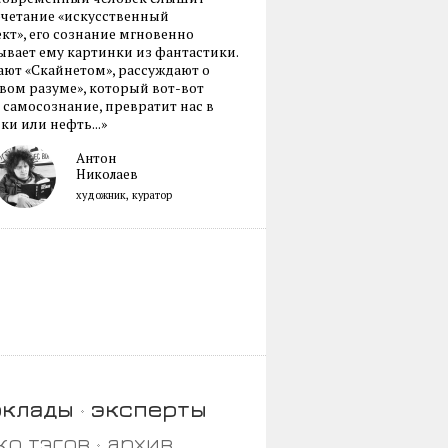
очетание «искусственный
кт», его сознание мгновенно
вает ему картинки из фантастики.
ают «Скайнетом», рассуждают о
ом разуме», который вот-вот
 самосознание, превратит нас в
ки или нефть...»
Антон
Николаев
художник, куратор
оклады
эксперты
ко тэгов
архив