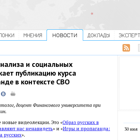
ЛОНКИ
МНЕНИЯ
НОВОСТИ
ДОКЛАДЫ
ЭКСПЕР
анализа и социальных
ает публикацию курса
нде в контексте СВО
литолог, доцент Финансового университета при
ин.
е новые видеолекции. Это «
Образ русских в
авляют нас ненавидеть
» и «
Игры и пропаганда:
30 июл
а русских
».