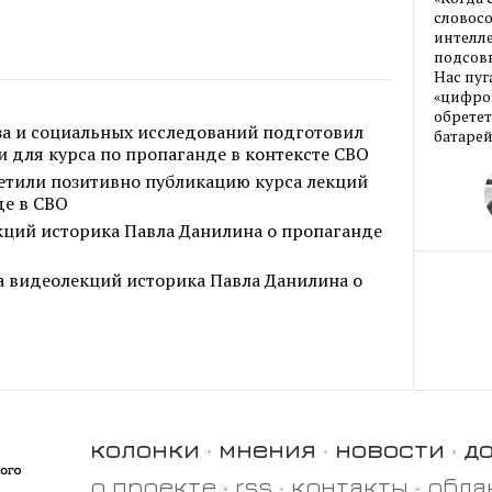
словос
интелле
подсовы
Нас пуг
«цифров
обретет
за и социальных исследований подготовил
батарей
 для курса по пропаганде в контексте СВО
ретили позитивно публикацию курса лекций
де в СВО
кций историка Павла Данилина о пропаганде
а видеолекций историка Павла Данилина о
колонки
мнения
новости
д
о проекте
rss
контакты
обла