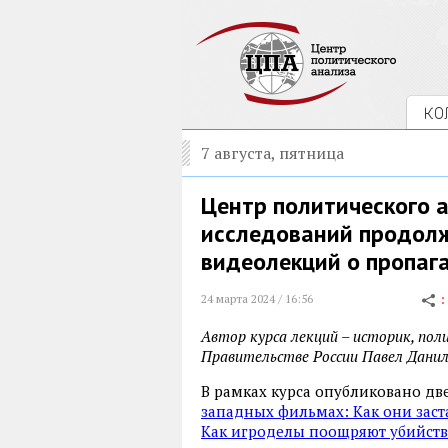
КО
7 августа, пятница
Центр политического 
исследований продолж
видеолекций о пропага
24 марта 2024 / 16:56
Автор курса лекций – историк, по
Правительстве России Павел Данил
В рамках курса опубликовано дв
западных фильмах: Как они заст
Как игроделы поощряют убийств