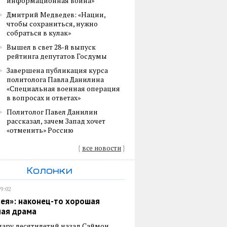
информационная война»
Дмитрий Медведев: «Нации,
чтобы сохраниться, нужно
собраться в кулак»
Вышел в свет 28-й выпуск
рейтинга депутатов Госдумы
Завершена публикация курса
политолога Павла Данилина
«Специальная военная операция
в вопросах и ответах»
Политолог Павел Данилин
рассказал, зачем Запад хочет
«отменить» Россию
{
все новости
}
Колонки
19:02
ея»: наконец-то хорошая
ная драма
пару десятилетий назад Саймон