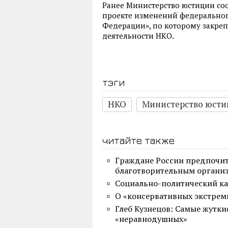
Ранее Министерство юстиции со
проекте изменений федеральног
Федерации», по которому закре
деятельности НКО.
тэги
НКО
Министерство юст
читайте также
Граждане России предпочи
благотворительным органи
Социально-политический кал
О «консервативных экстрем
Глеб Кузнецов: Самые жутк
«неравнодушных»