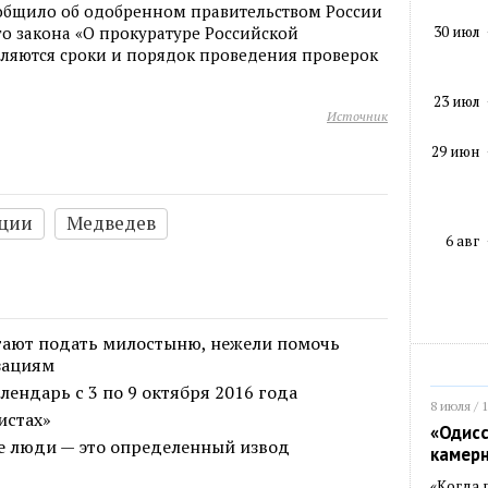
общило об одобренном правительством России
30 июл
о закона «О прокуратуре Российской
пляются сроки и порядок проведения проверок
23 июл
Источник
29 июн
иции
Медведев
6 авг
тают подать милостыню, нежели помочь
зациям
ендарь с 3 по 9 октября 2016 года
8 июля / 
истах»
«Одисс
ие люди — это определенный извод
камер
«Когда 