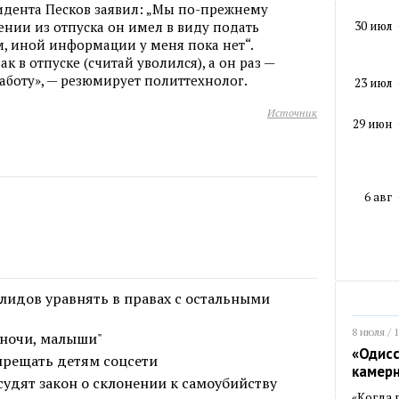
зидента Песков заявил: „Мы по-прежнему
30 июл
ении из отпуска он имел в виду подать
им, иной информации у меня пока нет“.
ак в отпуске (считай уволился), а он раз —
аботу», — резюмирует политтехнолог.
23 июл
Источник
29 июн
6 авг
лидов уравнять в правах с остальными
8 июля / 
ночи, малыши"
«Одисс
прещать детям соцсети
камер
судят закон о склонении к самоубийству
«Когда 