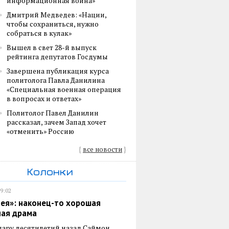
информационная война»
Дмитрий Медведев: «Нации,
чтобы сохраниться, нужно
собраться в кулак»
Вышел в свет 28-й выпуск
рейтинга депутатов Госдумы
Завершена публикация курса
политолога Павла Данилина
«Специальная военная операция
в вопросах и ответах»
Политолог Павел Данилин
рассказал, зачем Запад хочет
«отменить» Россию
{
все новости
}
Колонки
19:02
ея»: наконец-то хорошая
ная драма
пару десятилетий назад Саймон