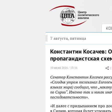
КО
7 августа, пятница
Константин Косачев: 
пропагандистская схе
10 июля 2016 / 13:16
Сенатор Константин Косачев рассу
«Сегодня утром телеканал Euronews
языках мира) сообщил, что „накан
по Сирии“. Именно так и никак инач
последовательности».
«И далее с придыханием про дос
в Сирию, которая будет угрожать