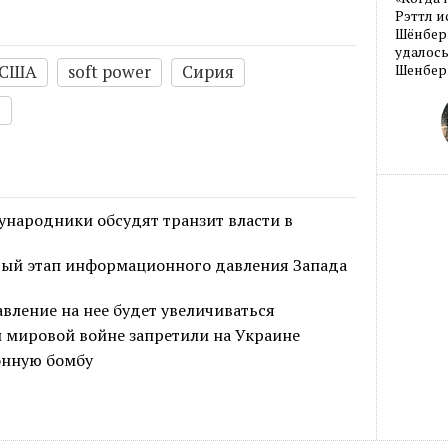
Рэттл и
Шёнберг
удалось
США
soft power
Сирия
Шенберг
я
народники обсудят транзит власти в
вый этап информационного давления Запада
авление на нее будет увеличиваться
мировой войне запретили на Украине
онную бомбу