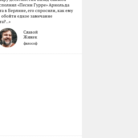
сполнял «Песни Гурре» Арнольда
а в Берлине, его спросили, как ему
 обойти едкое замечание
а?...»
Славой
Жижек
философ