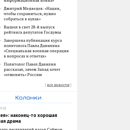
информационная война»
Дмитрий Медведев: «Нации,
чтобы сохраниться, нужно
собраться в кулак»
Вышел в свет 28-й выпуск
рейтинга депутатов Госдумы
Завершена публикация курса
политолога Павла Данилина
«Специальная военная операция
в вопросах и ответах»
Политолог Павел Данилин
рассказал, зачем Запад хочет
«отменить» Россию
{
все новости
}
Колонки
19:02
ея»: наконец-то хорошая
ная драма
пару десятилетий назад Саймон