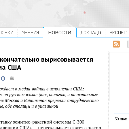
ЛОНКИ
МНЕНИЯ
НОВОСТИ
ДОКЛАДЫ
ЭКСПЕР
Окончательно вырисовывается
ма США
ждает о медиа-войнах в исполнении США:
 на русском языке (как, полагаю, и на остальных
уне Москва и Вашингтон прервали сотрудничество
е, обе столицы и в указанной
30 июл
тавку зенитно-ракетной системы С-300
 авиации США», — пересказывает сюжет сенатор.