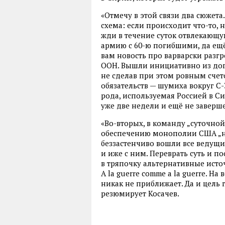
«Отмечу в этой связи два сюжета
схема: если происходит что-то,
жди в течение суток отвлекающу
армию с 60-ю погибшими, да ещё
вам новость про варварски раз
ООН. Вышли инициативно из дог
не сделав при этом ровным сче
обязательств — шумиха вокруг С-3
рода, используемая Россией в Си
уже две недели и ещё не завершен
«Во-вторых, в команду „суточн
обеспечению монополии США „на
беззастенчиво вошли все ведущи
и иже с ним. Переврать суть и по
в тряпочку альтернативные источ
A la guerre comme a la guerre. На
никак не приближает. Да и цель 
резюмирует Косачев.