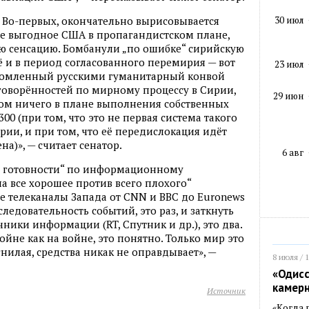
30 июл
. Во-первых, окончательно вырисовывается
 не выгодное США в пропагандистском плане,
ю сенсацию. Бомбанули „по ошибке“ сирийскую
 и в период согласованного перемирия — вот
23 июл
громленный русскими гуманитарный конвой
оворённостей по мирному процессу в Сирии,
29 июн
том ничего в плане выполнения собственных
00 (при том, что это не первая система такого
рии, и при том, что её передислокация идёт
а)», — считает сенатор.
6 авг
ой готовности“ по информационному
 все хорошее против всего плохого“
е телеканалы Запада от CNN и BBC до Euronews
следовательность событий, это раз, и заткнуть
ники информации (RT, Спутник и др.), это два.
 войне как на войне, это понятно. Только мир это
гнилая, средства никак не оправдывает», —
8 июля / 
«Одисс
камер
Источник
«Когда 