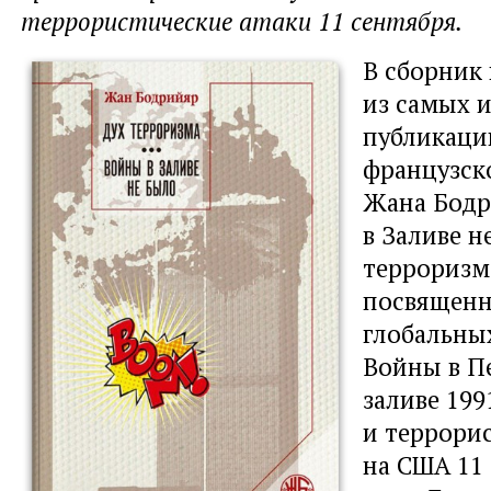
террористические атаки 11 сентября.
В сборник 
из самых 
публикаци
французск
Жана Бодр
в Заливе н
терроризм
посвященн
глобальны
Войны в П
заливе 199
и террори
на США 11 