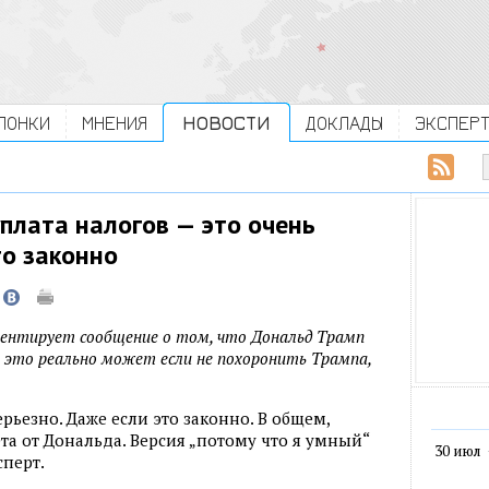
ЛОНКИ
МНЕНИЯ
НОВОСТИ
ДОКЛАДЫ
ЭКСПЕР
плата налогов — это очень
то законно
ентирует сообщение о том, что Дональд Трамп
т это реально может если не похоронить Трампа,
ерьезно. Даже если это законно. В общем,
а от Дональда. Версия „потому что я умный“
30 июл
сперт.