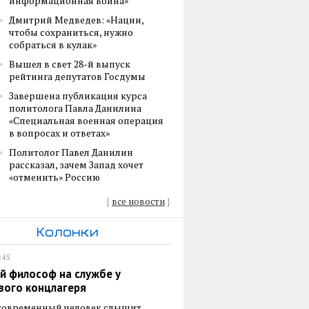
информационная война»
Дмитрий Медведев: «Нации,
чтобы сохраниться, нужно
собраться в кулак»
Вышел в свет 28-й выпуск
рейтинга депутатов Госдумы
Завершена публикация курса
политолога Павла Данилина
«Специальная военная операция
в вопросах и ответах»
Политолог Павел Данилин
рассказал, зачем Запад хочет
«отменить» Россию
{
все новости
}
Колонки
:45
й философ на службе у
вого концлагеря
 современный человек слышит