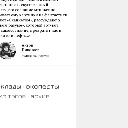
очетание «искусственный
кт», его сознание мгновенно
вает ему картинки из фантастики.
ают «Скайнетом», рассуждают о
ом разуме», который вот-вот
 самосознание, превратит нас в
ки или нефть...»
Антон
Николаев
художник, куратор
оклады
эксперты
ко тэгов
архив