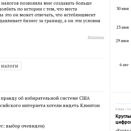
 налогов позволяла мне создавать больше
30 июл
долбить по истории с тем, что места
 на это он может отвечать, что истеблишмент
авливает бизнес за границу, а он эти условия
23 июл
Источник
29 июн
6 авг
налоги
 правду об избирательной системе США
сийского интернета хотели видеть Клинтон
8 мая / 14
Круглы
цифро
мес: выбор очевиден)
«Когда