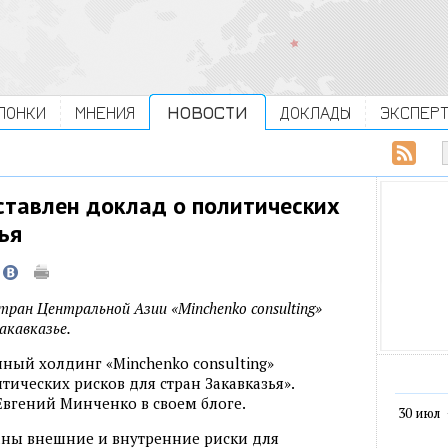
ЛОНКИ
МНЕНИЯ
НОВОСТИ
ДОКЛАДЫ
ЭКСПЕР
ставлен доклад о политических
ья
стран Центральной Азии «Minchenko consulting»
акавказье.
нный холдинг «Minchenko consulting»
ических рисков для стран Закавказья».
Евгений Минченко в своем блоге.
30 июл
аны внешние и внутренние риски для