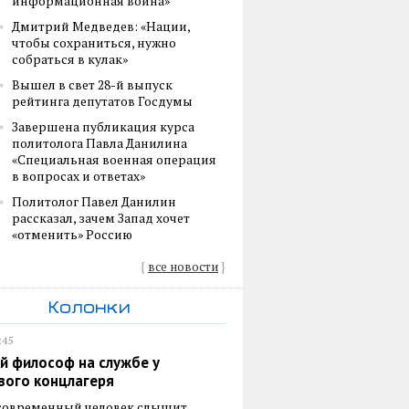
информационная война»
Дмитрий Медведев: «Нации,
чтобы сохраниться, нужно
собраться в кулак»
Вышел в свет 28-й выпуск
рейтинга депутатов Госдумы
Завершена публикация курса
политолога Павла Данилина
«Специальная военная операция
в вопросах и ответах»
Политолог Павел Данилин
рассказал, зачем Запад хочет
«отменить» Россию
{
все новости
}
Колонки
:45
й философ на службе у
вого концлагеря
 современный человек слышит