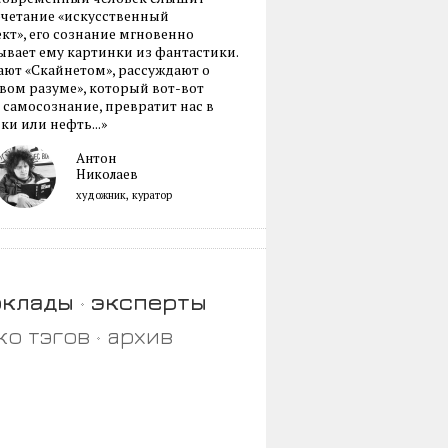
очетание «искусственный
кт», его сознание мгновенно
вает ему картинки из фантастики.
ают «Скайнетом», рассуждают о
ом разуме», который вот-вот
 самосознание, превратит нас в
ки или нефть...»
Антон
Николаев
художник, куратор
оклады
эксперты
ко тэгов
архив