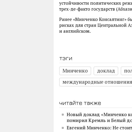
устойчивости политических режи
трех-де-факто государств (Абхаз
Ранее «Минченко Консалтинг» б
рисках для стран Центральной А
и английском.
тэги
Минченко
доклад
по
международные отношени
читайте также
Новый доклад «Минченко ко
помирил Кремль и Белый д
Евгений Минченко: Не стои