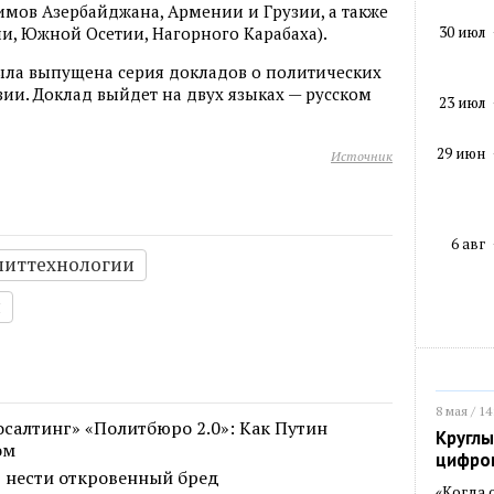
мов Азербайджана, Армении и Грузии, а также
30 июл
ии, Южной Осетии, Нагорного Карабаха).
ыла выпущена серия докладов о политических
зии. Доклад выйдет на двух языках — русском
23 июл
29 июн
Источник
6 авг
литтехнологии
я
8 мая / 14
салтинг» «Политбюро 2.0»: Как Путин
Круглы
ом
цифро
т нести откровенный бред
«Когда