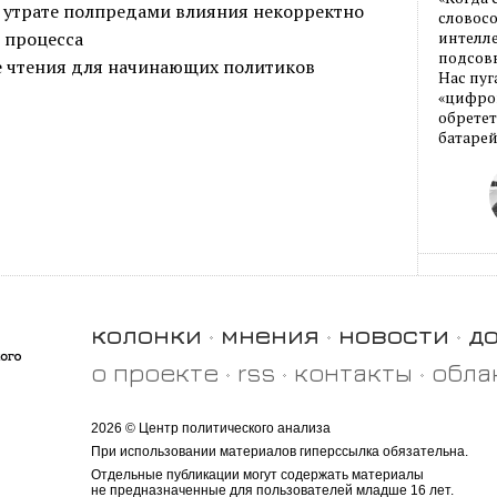
б утрате полпредами влияния некорректно
словос
 процесса
интелле
подсовы
е чтения для начинающих политиков
Нас пуг
«цифров
обретет
батарей
колонки
мнения
новости
д
о проекте
rss
контакты
обла
2026 © Центр политического анализа
При использовании материалов гиперссылка обязательна.
Отдельные публикации могут содержать материалы
не предназначенные для пользователей младше 16 лет.