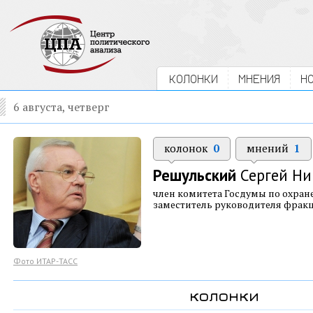
КОЛОНКИ
МНЕНИЯ
Н
6 августа, четверг
колонок
0
мнений
1
Решульский
Сергей Ни
член комитета Госдумы по охран
заместитель руководителя фрак
Фото ИТАР-ТАСС
колонки