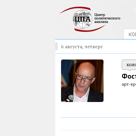
КО
6 августа, четверг
кол
Фос
арт-к