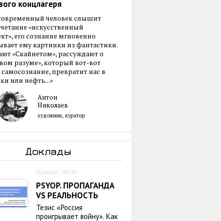
вого концлагеря
 современный человек слышит
очетание «искусственный
кт», его сознание мгновенно
вает ему картинки из фантастики.
ают «Скайнетом», рассуждают о
ом разуме», который вот-вот
 самосознание, превратит нас в
ки или нефть...»
Антон
Николаев
художник, куратор
Доклады
30 июля / 00:00
PSYOP. ПРОПАГАНДА
VS РЕАЛЬНОСТЬ
Тезис «Россия
проигрывает войну». Как