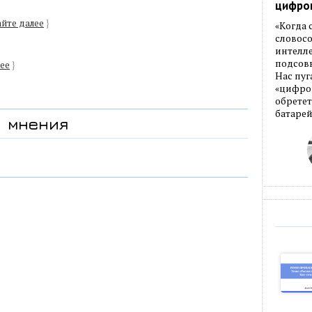
цифро
йте далее
}
«Когда
словос
интелле
подсовы
ее
}
Нас пуг
«цифров
обретет
батарей
мнения