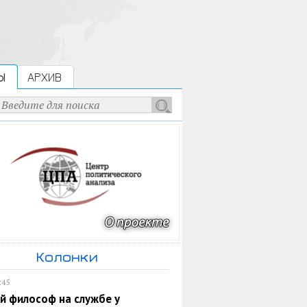
Ы
АРХИВ
Колонки
:45
й философ на службе у