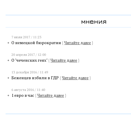
мнения
7 июля 2017 / 11:23
О немецкой бюрократии
{
Читайте далее
}
20 апреля 2017 / 12:00
О "чеченских геях"
{
Читайте далее
}
13 декабря 2016 / 11:49
Беженцев избили в ГДР
{
Читайте далее
}
6 августа 2016 / 11:40
1 евро в час
{
Читайте далее
}