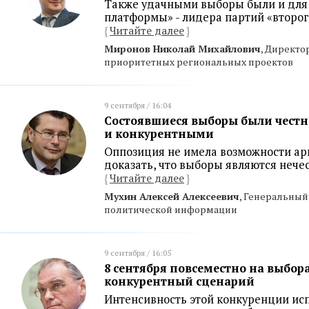
Также удачными выборы были и для
платформы» - лидера партий «второ
{
Читайте далее
}
Миронов Николай Михайлович
, Директо
приоритетных региональных проектов
9 сентября / 16:04
Состоявшиеся выборы были чест
и конкурентными
Оппозиция не имела возможности а
доказать, что выборы являются неч
{
Читайте далее
}
Мухин Алексей Алексеевич
, Генеральный
политической информации
9 сентября / 16:05
8 сентября повсеместно на выбор
конкурентный сценарий
Интенсивность этой конкуренции ис