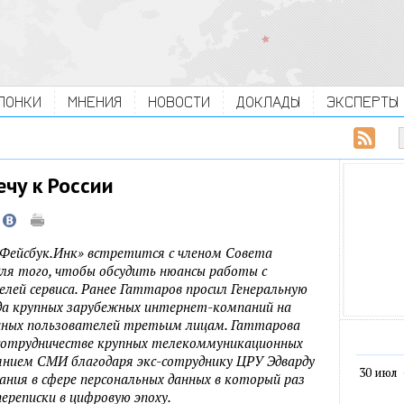
ЛОНКИ
МНЕНИЯ
НОВОСТИ
ДОКЛАДЫ
ЭКСПЕРТЫ
ечу к России
«Фейсбук.Инк» встретится с членом Совета
ля того, чтобы обсудить нюансы работы с
лей сервиса. Ранее Гаттаров просил Генеральную
да крупных зарубежных интернет-компаний на
анных пользователей третьим лицам. Гаттарова
сотрудничестве крупных телекоммуникационных
янием СМИ благодаря экс-сотруднику ЦРУ Эдварду
30 июл
вания в сфере персональных данных в который раз
переписки в цифровую эпоху.