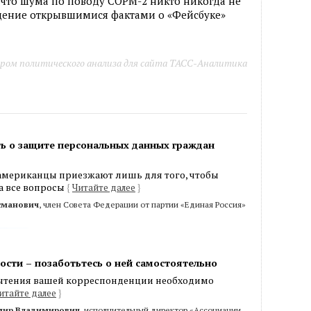
, что шума по поводу СОРМ-2 никто никогда не
ущение открывшимися фактами о «Фейсбуке»
ром политического анализа для сайта ТАСС-Аналитика
ь о защите персональных данных граждан
 американцы приезжают лишь для того, чтобы
на все вопросы
{
Читайте далее
}
Усманович
, член Совета Федерации от партии «Единая Россия»
ости – позаботьтесь о ней самостоятельно
 чтения вашей корреспонденции необходимо
итайте далее
}
мир Владимирович
, исполнительный директор «Ассоциации