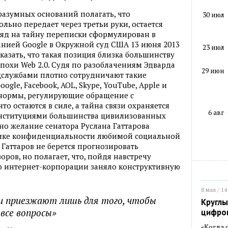
 разумных оснований полагать, что
30 июл
льно передает через третьи руки, остается
ляд на тайну переписки сформулирован в
нией Google в Окружной суд США 13 июня 2013
23 июл
казать, что такая позиция близка большинству
охи Web 2.0. Судя по разоблачениям Эдварда
29 июн
цслужбами плотно сотрудничают такие
oogle, Facebook, AOL, Skype, YouTube, Apple и
е нормы, регулирующие обращение с
 остаются в силе, а тайна связи охраняется
6 авг
онституциями большинства цивилизованных
тно желание сенатора Руслана Гаттарова
итике конфиденциальности любимой социальной
 Гаттаров не берется прогнозировать
ров, но полагает, что, пойдя навстречу
о интернет-корпорации заняло конструктивную
8 мая / 14
ни приезжают лишь для того, чтобы
Круглы
все вопросы»
цифро
«Когда