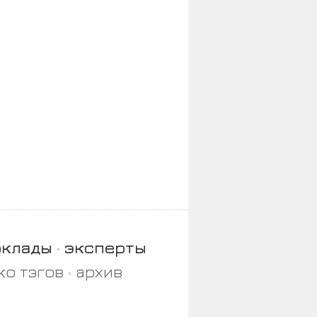
оклады
эксперты
ко тэгов
архив