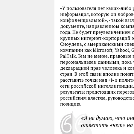
«У пользователя нет каких-либо
информация, которую он доброво
конфиденциальной», - такой взг
документе, направленном компа
года. Не будет преувеличением с
крупных интернет-корпораций эп
Сноудена, с американскими спе
компании как Microsoft, Yahoo!, G
PalTalk. Тем не менее, правовы
персональными данными, пока что
декларацией прав человека и к
стран. В этой связи вполне поня
расставить точки над «i» в пол
сети российской интеллигенции.
результаты предстоящих перегово
российским властям, руководств
позицию.
«Я не думаю, что о
ответить «нет» на 