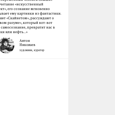
очетание «искусственный
кт», его сознание мгновенно
вает ему картинки из фантастики.
ают «Скайнетом», рассуждают о
ом разуме», который вот-вот
 самосознание, превратит нас в
ки или нефть...»
Антон
Николаев
художник, куратор