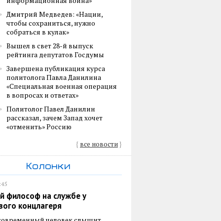
информационная война»
Дмитрий Медведев: «Нации,
чтобы сохраниться, нужно
собраться в кулак»
Вышел в свет 28-й выпуск
рейтинга депутатов Госдумы
Завершена публикация курса
политолога Павла Данилина
«Специальная военная операция
в вопросах и ответах»
Политолог Павел Данилин
рассказал, зачем Запад хочет
«отменить» Россию
{
все новости
}
Колонки
:45
й философ на службе у
вого концлагеря
 современный человек слышит