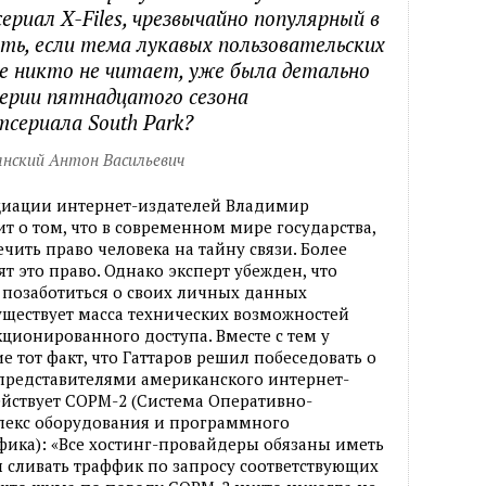
ериал X-Files, чрезвычайно популярный в
рить, если тема лукавых пользовательских
е никто не читает, уже была детально
серии пятнадцатого сезона
тсериала South Park?
янский Антон Васильевич
циации интернет-издателей Владимир
т о том, что в современном мире государства,
чить право человека на тайну связи. Более
ят это право. Однако эксперт убежден, что
 позаботиться о своих личных данных
существует масса технических возможностей
ионированного доступа. Вместе с тем у
 тот факт, что Гаттаров решил побеседовать о
представителями американского интернет-
действует СОРМ-2 (Система Оперативно-
лекс оборудования и программного
фика): «Все хостинг-провайдеры обязаны иметь
 сливать траффик по запросу соответствующих