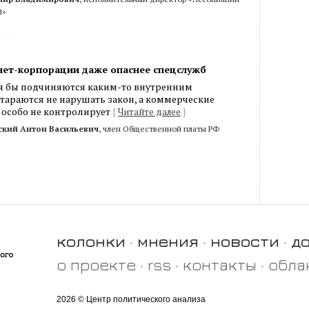
й»
нет-корпорации даже опаснее спецслужб
я бы подчиняются каким-то внутренним
тараются не нарушать закон, а коммерческие
 особо не контролирует
{
Читайте далее
}
кий Антон Васильевич
, член Общественной платы РФ
колонки
мнения
новости
д
о проекте
rss
контакты
обла
2026 © Центр политического анализа