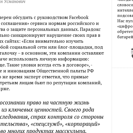
ан Усманович
словос
интелле
подсовы
мерен обсудить с руководством Facebook
Нас пуг
о соглашения» сервиса нормам российского и
«цифров
ва о защите персональных данных. Парадокс
обретет
ольно санкционируют нарушение своих прав в
батарей
ых сайтах: «Если внимательно изучить
юбой социальной сети или блог-площадки, под
галочку – в основном, эти компании оставляют
иначе использовать личную информацию:
е. Такие уловки всегда есть в договоре», -
ке и инновациям Общественной палаты РФ
о же время эксперт отметил, что прямые
 третьим лицам бьют по репутации компаний,
ирже.
осознании право на частную жизнь
 из ключевых ценностей. Своего рода
еследования, страх контроля со стороны
ительства», «спецслужб», «корпораций»
во многих продуктах масскульта.