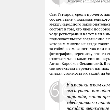
Эксперт: Гаттаров Русл
Сам Гаттаров, среди прочего, на
соответствие «пользовательског
международного законодательст
состоит в том, что люди добров
ходе регистрации на тех или ин
пользовательское соглашение л
которым многие не глядя ставят 
за собой возможность так или 
фотографии, переписку, что-то ещ
отмечает член комиссии по нау
Антон Коробков-Землянский. В т
свидетельства передачи данных
снижая стоимость их акций на б
В американском сам
выступает как одна
паранойя, мания пр
«федерального прав
находят выражение 