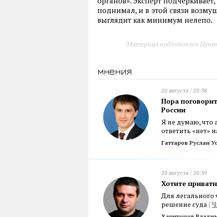
органов». Эксперт подчеркивает
поднимал, и в этой связи возм
выглядит как минимум нелепо.
Материал подготовлен Цент
мнения
20 августа / 20:58
Пора поговорит
России
Я не думаю, что
ответить «нет» 
Гаттаров Руслан 
20 августа / 20:59
Хотите приватн
Для легального
решение суда
{
Ч
Харитонов Влади