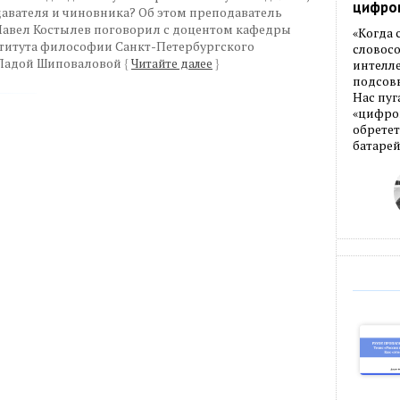
цифро
авателя и чиновника? Об этом преподаватель
авел Костылев поговорил с доцентом кафедры
«Когда
титута философии Санкт-Петербургского
словос
 Ладой Шиповаловой
{
Читайте далее
}
интелле
подсовы
Нас пуг
«цифров
обретет
батарей