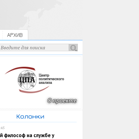
АРХИВ
Колонки
:45
й философ на службе у