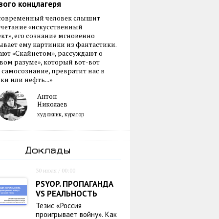
вого концлагеря
 современный человек слышит
очетание «искусственный
кт», его сознание мгновенно
вает ему картинки из фантастики.
ают «Скайнетом», рассуждают о
ом разуме», который вот-вот
 самосознание, превратит нас в
ки или нефть...»
Антон
Николаев
художник, куратор
Доклады
30 июля / 00:00
PSYOP. ПРОПАГАНДА
VS РЕАЛЬНОСТЬ
Тезис «Россия
проигрывает войну». Как