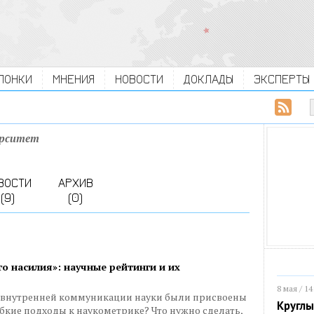
ЛОНКИ
МНЕНИЯ
НОВОСТИ
ДОКЛАДЫ
ЭКСПЕРТЫ
ерситет
ВОСТИ
АРХИВ
(9)
(0)
го насилия»: научные рейтинги и их
8 мая / 14
ы внутренней коммуникации науки были присвоены
Круглы
бкие подходы к наукометрике? Что нужно сделать,