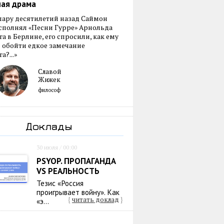
ная драма
пару десятилетий назад Саймон
сполнял «Песни Гурре» Арнольда
а в Берлине, его спросили, как ему
 обойти едкое замечание
а?...»
Славой
Жижек
философ
Доклады
30 июля / 00:00
PSYOP. ПРОПАГАНДА
VS РЕАЛЬНОСТЬ
Тезис «Россия
проигрывает войну». Как
{
читать доклад
}
«э...