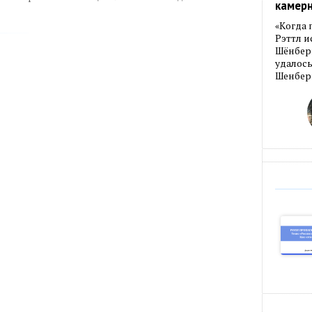
камер
«Когда 
Рэттл и
Шёнберг
удалось
Шенберг