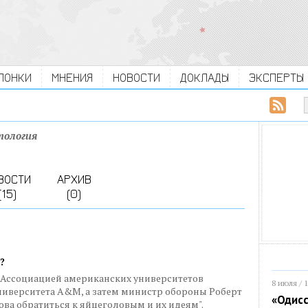
ЛОНКИ
МНЕНИЯ
НОВОСТИ
ДОКЛАДЫ
ЭКСПЕРТЫ
тология
ВОСТИ
АРХИВ
(15)
(0)
?
д Ассоциацией американских университетов
8 июля / 
ниверситета A&M, а затем министр обороны Роберт
«Одисс
ова обратиться к яйцеголовым и их идеям".