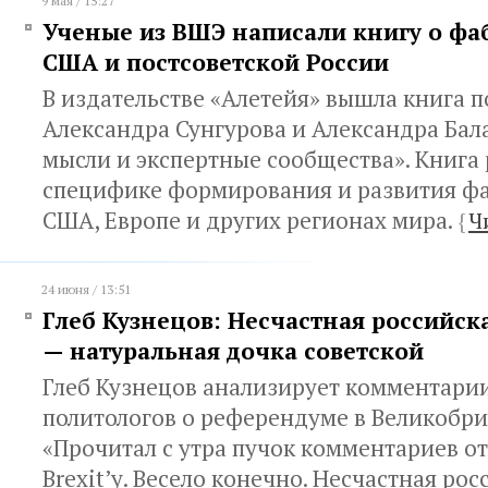
9 мая / 15:27
Ученые из ВШЭ написали книгу о фа
США и постсоветской России
В издательстве «Алетейя» вышла книга п
Александра Сунгурова и Александра Ба
мысли и экспертные сообщества». Книга 
специфике формирования и развития ф
США, Европе и других регионах мира.
{
Ч
24 июня / 13:51
Глеб Кузнецов: Несчастная российск
— натуральная дочка советской
Глеб Кузнецов анализирует комментари
политологов о референдуме в Великобри
«Прочитал с утра пучок комментариев о
Brexit’у. Весело конечно. Несчастная рос