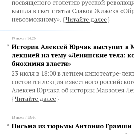
посвященого столетию русской революци
вышла в свет статья Славоя Жижека «Об
невозможному».
{
Читайте далее
}
19 июля / 14:26
Историк Алексей Юрчак выступит в 
лекцией на тему «Ленинские тела: 
биохимия власти»
23 июля в 18:00 в летнем кинотеатре-ле
состоится лекция известного российског
Алексея Юрчака об истории Мавзолея Ле
{
Читайте далее
}
15 июля / 15:44
Письма из тюрьмы Антонио Грамши 