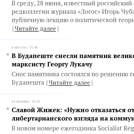
В среду, 28 июня, известный российский
редколлегии журнала «Логос» Игорь Чуб
публичную лекцию о политической теор
{
Читайте далее
}
6 августа / 11:46
В Будапеште снесли памятник велик
марксисту Георгу Лукачу
Снос памятника состоялся по решению г
Будапешта
{
Читайте далее
}
14 октября / 10:56
Славой Жижек: «Нужно отказаться о
либертарианского взгляда на комму
В новом номере ежегодника Socialist Regi