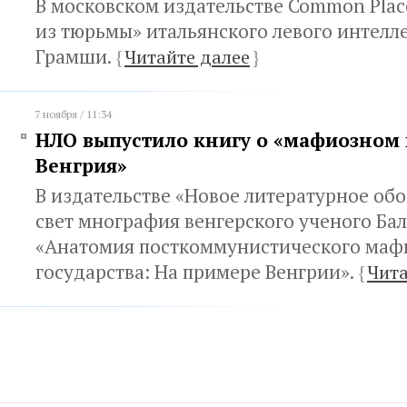
В московском издательстве Common Pla
из тюрьмы» итальянского левого интелл
Грамши.
{
Читайте далее
}
7 ноября / 11:34
НЛО выпустило книгу о «мафиозном 
Венгрия»
В издательстве «Новое литературное об
свет мнография венгерского ученого Ба
«Анатомия посткоммунистического маф
государства: На примере Венгрии».
{
Чита