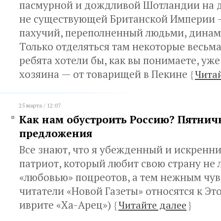
пасмурной и дождливой Шотландии на д
не существующей Британской Империи —
пахучий, переполненный людьми, динам
Только отделяться там некоторые весьм
ребята хотели бы, как вы понимаете, уже
хозяина — от товарищей в Пекине
{
Чита
25 марта / 12:07
Как нам обустроить Россию? Пятни
предложения
Все знают, что я убежденный и искренн
патриот, который любит свою страну не
«любовью» поцреотов, а тем нежным чув
читатели «Новой Газеты» относятся к Это
иврите «Ха-Арец»)
{
Читайте далее
}