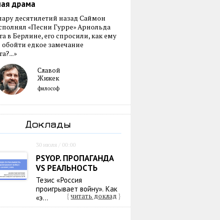
ная драма
пару десятилетий назад Саймон
сполнял «Песни Гурре» Арнольда
а в Берлине, его спросили, как ему
 обойти едкое замечание
а?...»
Славой
Жижек
философ
Доклады
30 июля / 00:00
PSYOP. ПРОПАГАНДА
VS РЕАЛЬНОСТЬ
Тезис «Россия
проигрывает войну». Как
{
читать доклад
}
«э...