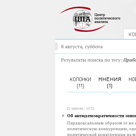
КО
8 августа, суббота
Результаты поиска по тегу:
Приб
КОЛОНКИ
МНЕНИЯ
НО
(11)
(1)
22 апреля / 10:22
Об антидемократичности опп
Парадоксальным образом те же л
политическую конкуренцию, од
политической конкуренции на 