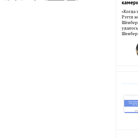
камер
«Когда 
Рэттл и
Шёнберг
удалось
Шенберг