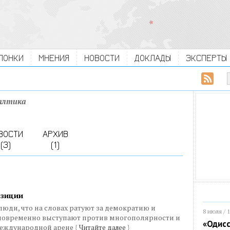
ЛОНКИ
МНЕНИЯ
НОВОСТИ
ДОКЛАДЫ
ЭКСПЕРТЫ
алтика
ВОСТИ
АРХИВ
(3)
(1)
озиции
юди, что на словах ратуют за демократию и
8 июля / 
новременно выступают против многополярности и
«Одисс
международной арене
{
Читайте далее
}