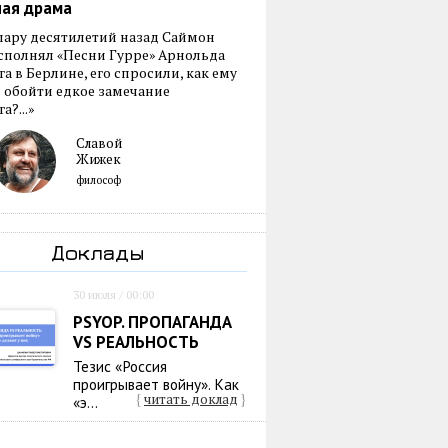
ная драма
пару десятилетий назад Саймон
сполнял «Песни Гурре» Арнольда
а в Берлине, его спросили, как ему
 обойти едкое замечание
а?...»
Славой
Жижек
философ
Доклады
30 июля / 00:00
PSYOP. ПРОПАГАНДА
VS РЕАЛЬНОСТЬ
Тезис «Россия
проигрывает войну». Как
{
читать доклад
}
«э...