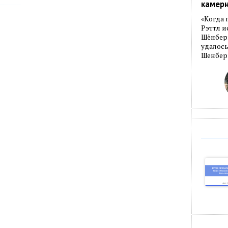
камер
«Когда 
Рэттл и
Шёнберг
удалось
Шенберг