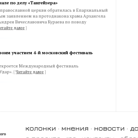
але по делу «Тангейзера»
 православной церкви обратилась в Епархиальный
вым заявлением на протодиакона храма Архангела
Андрея Вячеславовича Кураева по поводу
итайте далее
}
воим участием 4-й московский фестиваль
 откроется Международный фестиваль
Удар».
{
Читайте далее
}
колонки
мнения
новости
д