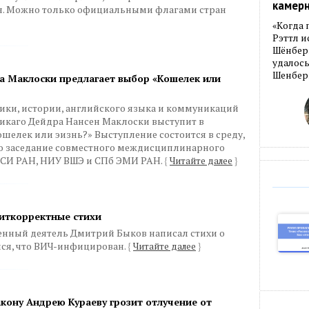
камер
я. Можно только официальными флагами стран
«Когда 
Рэттл и
Шёнберг
удалось
Шенберг
а Маклоски предлагает выбор «Кошелек или
ки, истории, английского языка и коммуникаций
Чикаго Дейдра Нансен Маклоски выступит в
ошелек или эизнь?» Выступление состоится в среду,
ого заседание совместного междисциплинарного
, СИ РАН, НИУ ВШЭ и СПб ЭМИ РАН.
{
Читайте далее
}
иткорректные стихи
енный деятель Дмитрий Быков написал стихи о
лся, что ВИЧ-инфицирован.
{
Читайте далее
}
кону Андрею Кураеву грозит отлучение от