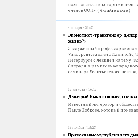
пользоваться и которыми нельз
членов ООН».
{
Читайте далее
}
4 января / 21:52
Экономист-трансгендер Дейдр
жизнь?»
Заслуженный профессор экономи
Университета штата Иллинойс, 
Петербурге с лекцией на тему «К
6 апреля, в рамках внеочередн
семинара Леонтьевского центра
12 августа / 16:12
Дмитрий Быков написал непол
Известный литератор и обществ
Павле Лобкове, который призна
16 ноября / 15:23
Православному публицисту диа