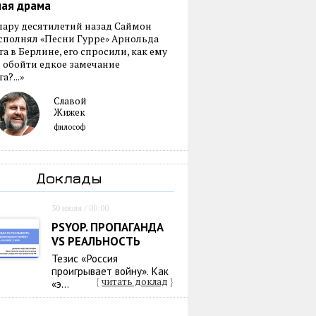
ная драма
пару десятилетий назад Саймон
сполнял «Песни Гурре» Арнольда
а в Берлине, его спросили, как ему
 обойти едкое замечание
а?...»
Славой
Жижек
философ
Доклады
30 июля / 00:00
PSYOP. ПРОПАГАНДА
VS РЕАЛЬНОСТЬ
Тезис «Россия
проигрывает войну». Как
{
читать доклад
}
«э...