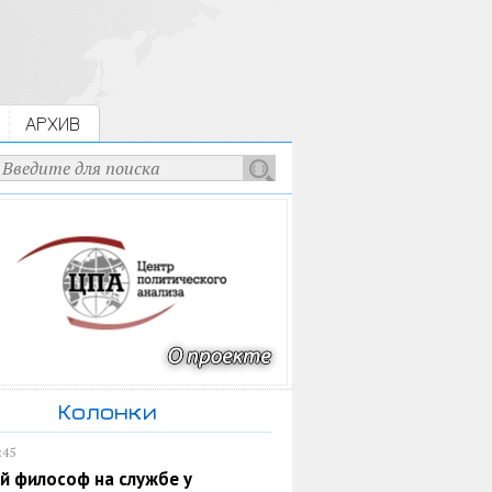
АРХИВ
Колонки
:45
й философ на службе у