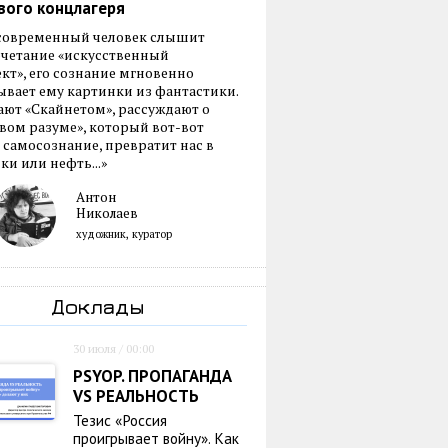
вого концлагеря
 современный человек слышит
очетание «искусственный
кт», его сознание мгновенно
вает ему картинки из фантастики.
ают «Скайнетом», рассуждают о
ом разуме», который вот-вот
 самосознание, превратит нас в
ки или нефть...»
Антон
Николаев
художник, куратор
Доклады
30 июля / 00:00
PSYOP. ПРОПАГАНДА
VS РЕАЛЬНОСТЬ
Тезис «Россия
проигрывает войну». Как