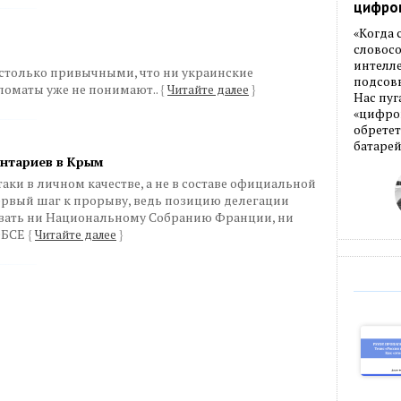
цифро
«Когда
словос
интелле
астолько привычными, что ни украинские
подсовы
ломаты уже не понимают..
{
Читайте далее
}
Нас пуг
«цифров
обретет
батарей
ентариев в Крым
ки в личном качестве, а не в составе официальной
 первый шаг к прорыву, ведь позицию делегации
вать ни Национальному Собранию Франции, ни
ОБСЕ
{
Читайте далее
}