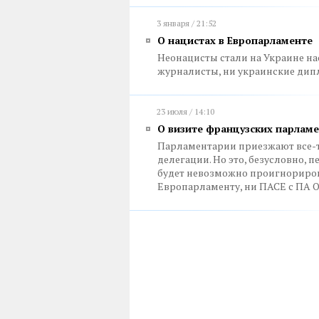
3 января / 21:52
О нацистах в Европарламенте
Неонацисты стали на Украине н
журналисты, ни украинские дип
23 июля / 14:10
О визите французских парлам
Парламентарии приезжают все-та
делегации. Но это, безусловно,
будет невозможно проигнориро
Европарламенту, ни ПАСЕ с ПА 