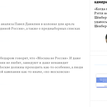
камер
«Когда 
Рэттл и
Шёнберг
удалось
анализа Павел Данилин в колонке для apn.ru
Шенберг
Единой России», а также о предвыборных списках
Недаром говорят, что «Москва не Россия». И даже
сиян не любят, завидуют и даже ненавидят
Москве должны проходить как-то особенно, а люди
ой кампании как-то иначе, «по-московски»