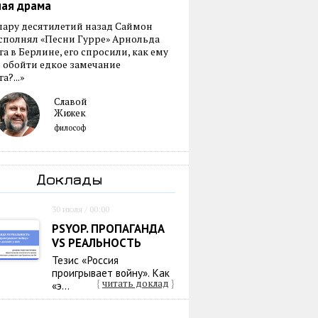
ная драма
пару десятилетий назад Саймон
сполнял «Песни Гурре» Арнольда
а в Берлине, его спросили, как ему
 обойти едкое замечание
а?...»
Славой
Жижек
философ
Доклады
30 июля / 00:00
PSYOP. ПРОПАГАНДА
VS РЕАЛЬНОСТЬ
Тезис «Россия
проигрывает войну». Как
{
читать доклад
}
«э...