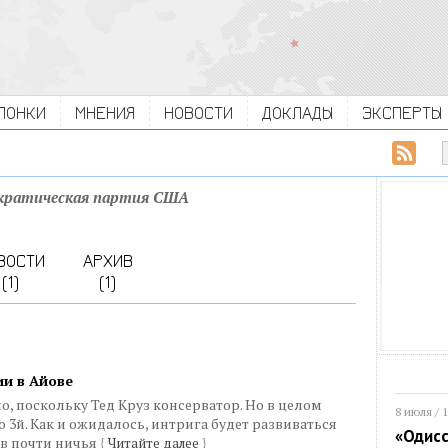
ЛОНКИ
МНЕНИЯ
НОВОСТИ
ДОКЛАДЫ
ЭКСПЕРТЫ
кратическая партия США
ВОСТИ
АРХИВ
(1)
(1)
ии в Айове
но, поскольку Тед Круз консерватор. Но в целом
8 июля / 
 3й. Как и ожидалось, интрига будет развиваться
«Одисс
ов почти ничья
{
Читайте далее
}