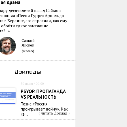
ная драма
пару десятилетий назад Саймон
сполнял «Песни Гурре» Арнольда
а в Берлине, его спросили, как ему
 обойти едкое замечание
а?...»
Славой
Жижек
философ
Доклады
30 июля / 00:00
PSYOP. ПРОПАГАНДА
VS РЕАЛЬНОСТЬ
Тезис «Россия
проигрывает войну». Как
{
читать доклад
}
«э...