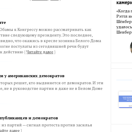
камер
«Когда 
Рэттл и
Шёнберг
нте
удалось
Обамы к Конгрессу можно рассматривать как
Шенберг
ствие следующему президенту. Это последнее,
видно, что окажись в кресле хозяина Белого Дома
огие постулаты из сегодняшней речи будут
 к действию
{
Читайте далее
}
ии у американских демократов
торых решит, кто выдвинется от демократов. И эти
, не в руководстве партии и даже не в Белом Доме
спубликанцев и демократов
 из партий — сигнал протеста против засилья
айте далее
}