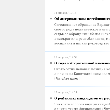
14 января / 10:15
Об американском истеблишме
Сегодняшнее обращение Барака 
своего рода политическое напут
седьмое обращение Обамы. И оче
демократ или республиканец, мн
восприняты им как руководство
27 августа / 14:38
О ходе избирательной кампан
Около сотни человек, позиция ко
люди не на Капитолийском холме
{
Читайте далее
}
17 августа / 14:21
О рейтингах кандидатов от ре
Эта треть голосов внутри каждой
одних и тех же физиономий
{
Чит