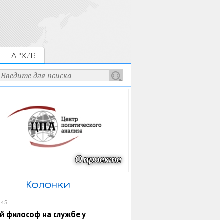
АРХИВ
Колонки
:45
й философ на службе у