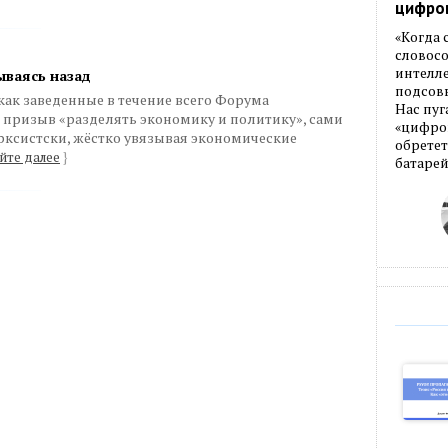
цифро
«Когда
словос
интелле
ываясь назад
подсовы
ак заведенные в течение всего Форума
Нас пуг
призыв «разделять экономику и политику», сами
«цифров
рксистски, жёстко увязывая экономические
обретет
йте далее
}
батарей