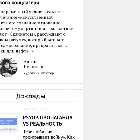
вого концлагеря
 современный человек слышит
очетание «искусственный
кт», его сознание мгновенно
вает ему картинки из фантастики.
ают «Скайнетом», рассуждают о
ом разуме», который вот-вот
 самосознание, превратит нас в
ки или нефть...»
Антон
Николаев
художник, куратор
Доклады
30 июля / 00:00
PSYOP. ПРОПАГАНДА
VS РЕАЛЬНОСТЬ
Тезис «Россия
проигрывает войну». Как