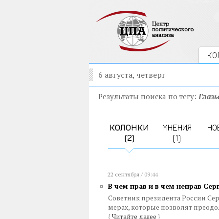
КО
6 августа, четверг
Результаты поиска по тегу:
Глазь
КОЛОНКИ
МНЕНИЯ
НО
(2)
(1)
22 сентября / 09:44
В чем прав и в чем неправ Сер
Советник президента России Се
мерах, которые позволят преод
{
Читайте далее
}