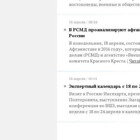
востоковеды, военные и общест
18 апреля / 08:04
В РСМД проанализируют афганс
России
В понедельник, 18 апреля, состо
Афганистане в 2016 году», кото
делам (РСМД) и агентство «Вне
комитета Красного Креста.
{
Чита
18 апреля / 00:01
Экспертный календарь с 18 по 
Визит в Россию Инглхарта, през
Полтеровича, выступление Зыгар
конференция во ВШЭ, выездная шк
недели с 18 по 24 апреля в кале