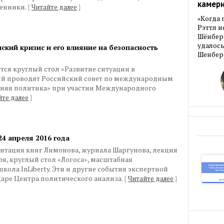
камер
венники.
{
Читайте далее
}
«Когда 
Рэттл и
Шёнберг
удалось
кий кризис и его влияние на безопасность
Шенберг
ится круглый стол «Развитие ситуации в
рый проводят Российский совет по международным
шняя политика» при участии Международного
йте далее
}
24 апреля 2016 года
ентация книг Лимонова, журнала Шаргунова, лекция
я, круглый стол «Логоса», масштабная
ола InLiberty. Эти и другие события экспертной
ндаре Центра политического анализа.
{
Читайте далее
}