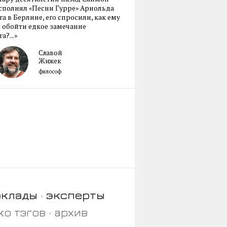
сполнял «Песни Гурре» Арнольда
а в Берлине, его спросили, как ему
 обойти едкое замечание
а?...»
Славой
Жижек
философ
оклады
эксперты
ко тэгов
архив