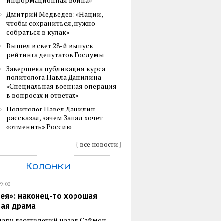
информационная война»
Дмитрий Медведев: «Нации,
чтобы сохраниться, нужно
собраться в кулак»
Вышел в свет 28-й выпуск
рейтинга депутатов Госдумы
Завершена публикация курса
политолога Павла Данилина
«Специальная военная операция
в вопросах и ответах»
Политолог Павел Данилин
рассказал, зачем Запад хочет
«отменить» Россию
{
все новости
}
Колонки
19:02
ея»: наконец-то хорошая
ная драма
пару десятилетий назад Саймон