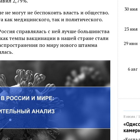
авил 2,79%.
30 июл
е не могут не беспокоить власть и общество.
а как медицинского, так и политического.
23 июл
Россия справлялась с ней лучше большинства
, как темпы вакцинации в нашей стране стали
29 июн
распространения по миру нового штамма
лась.
6 авг
8 июля / 
«Одисс
камер
«Когда 