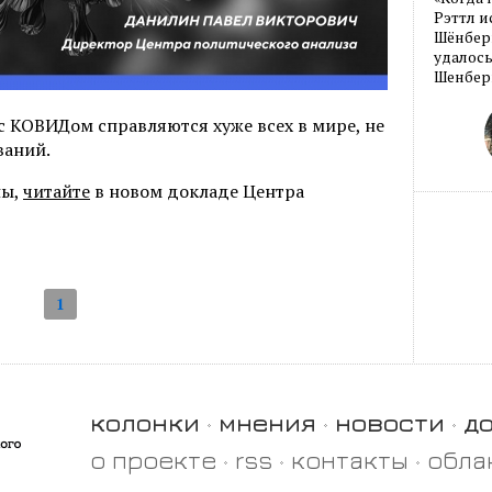
Рэттл и
Шёнберг
удалось
Шенберг
 с КОВИДом справляются хуже всех в мире, не
ваний.
ны,
читайте
в новом докладе Центра
1
колонки
мнения
новости
д
о проекте
rss
контакты
обла