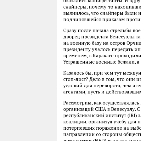
оказались манифестанты. И вдру
снайперы, почему-то находивши
выянилось, что снайперы были из
подчинявшейся приказам против
Сразу после начала стрельбы в
дворец президента Венесуэлы та
на военную базу на остров Орчил
президенту удалось передать инф
временем, в Каракасе проходили
Устрашенные военные бежали, а
Казалось бы, при чем тут между
стоп-лист? Дело в том, что они 
условий для переворота, чем аге
агентами, пусть и действовавши
Рассмотрим, как осуществлялас
организаций США в Венесуэлу. 
республиканский институт (IRI
коалиции, организуя учебу для 
потерпевших поражение на выбор
направлении со стороны общес
демократии (NED) выросло только 