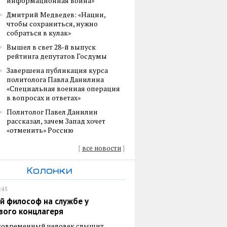
информационная война»
Дмитрий Медведев: «Нации,
чтобы сохраниться, нужно
собраться в кулак»
Вышел в свет 28-й выпуск
рейтинга депутатов Госдумы
Завершена публикация курса
политолога Павла Данилина
«Специальная военная операция
в вопросах и ответах»
Политолог Павел Данилин
рассказал, зачем Запад хочет
«отменить» Россию
{
все новости
}
Колонки
:45
й философ на службе у
вого концлагеря
 современный человек слышит