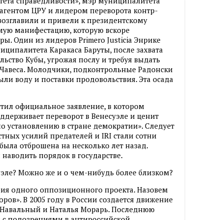
ета справедливости», мэр муниципалитета
 агентом ЦРУ и лидером переворота контр-
озглавили и привели к президентскому
самую манифестацию, которую вскоре
ы. Один из лидеров Primero Justicia Энрике
иципалитета Каракаса Баруты, после захвата
льство Кубы, угрожая послу и требуя выдать
 Чавеса. Молодчики, подконтрольные Радонски
ыли воду и поставки продовольствия. Эта осада
устил официальное заявление, в котором
оддерживает переворот в Венесуэле и ценит
по установлению в стране демократии». Следует
стных усилий предателей и IRI стали сотни
была отброшена на несколько лет назад.
 наводить порядок в государстве.
суэле? Можно же и о чем-нибудь более близком?
ория одного оппозиционного проекта. Назовем
оров». В 2005 году в России создается движение
ей Навальный и Наталья Морарь. Последнюю
зи с подозрениями в антироссийской