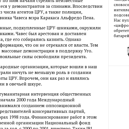
г по ним начали стрелять неизвестные
словос
еся у демонстрантов за спинами. Впоследствии
интелле
 числа агентов ЦРУ, а также полиции,
подсовы
ника Чавеса мэра Каракаса Альфредо Пена.
Нас пуг
«цифров
оенные, подкупленные ЦРУ-шниками, окружили
обретет
нками. Чавес был арестован и доставлен
батарей
а, где его собирались казнить. Однако
ормацию, что он не отрекался от власти. Тем
 массовые демонстрации в поддержку Уго.
 лояльные силы освободили президента.
народные организации, которые вошли в наш
играли ничуть не меньшую роль в создании
нты ЦРУ. Впрочем, они как раз и являлись
ми в овечьей шкуре.
ь гуманитарная интервенция общественных
С начала 2000 года Международный
) занимался созданием оппозиционной
представителей консервативных партий,
ах 1998 года. Финансирование работ в этом
твенной организации Национальный фонд
за год, с 2000 по 2001, вшестеро. Также IRI