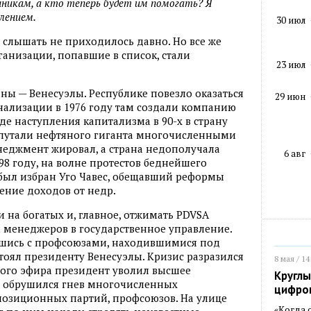
никам, а кто теперь будет им помогать? Я
лением.
30 июл
слышать не приходилось давно. Но все же
ганизации, попавшие в список, стали
23 июл
аны — Венесуэлы. Республике повезло оказаться
29 июн
нализации в 1976 году там создали компанию
ходе наступления капитализма в 90-х в страну
путали нефтяного гиганта многочисленными
енеджмент жировал, а страна недополучала
6 авг
998 году, на волне протестов беднейшего
был избран Уго Чавес, обещавший реформы
ение доходов от недр.
 на богатых и, главное, отжимать PDVSA
и менеджеров в государственное управление.
шись с профсоюзами, находившимися под
тоял президенту Венесуэлы. Кризис разразился
8 мая / 14
ямого эфира президент уволил высшее
Круглы
го обрушился гнев многочисленных
цифро
озиционных партий, профсоюзов. На улице
«Когда