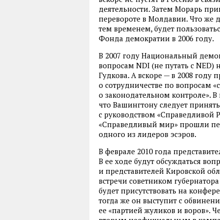
деятельности. Затем Морарь при
перевороте в Молдавии. Что же 
тем временем, будет пользовать
Фонда демократии в 2006 году.
В 2007 году Национальный дем
вопросам NDI (не путать с NED)
Гудкова. А вскоре — в 2008 году
о сотрудничестве по вопросам «
о законодательном контроле». В 
что Вашингтону следует принят
с руководством «Справедливой Рос
«Справедливый мир» прошли пер
одного из лидеров эсэров.
В феврале 2010 года представите
В ее ходе будут обсуждаться во
и представителей Кировской обл
встречи советником губернатора 
будет присутствовать на конфер
тогда же он выступит с обвинени
ее «партией жуликов и воров». Ч
вторым неофициальным в кампан