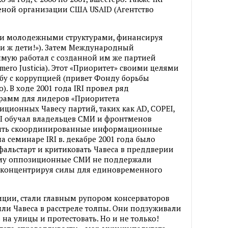
еной организации США USAID (Агентство
ими молодежными структурами, финансируя
и ж дети!»). Затем Международный
ямую работал с созданной им же партией
mero Justicia). Этот «Приоритет» своими целями
бу с коррупцией (привет Фонду борьбы
. В ходе 2001 года IRI провел ряд
рамм для лидеров «Приоритета
иционных Чавесу партий, таких как AD, COPEI,
IRI обучал владельцев СМИ и фронтменов
дить скоординированные информационные
а семинаре IRI в. декабре 2001 года было
 фальстарт и критиковать Чавеса в преддверии
ому оппозиционные СМИ не поддержали
 концентрируя силы для единовременного
ции, стали главным рупором консерваторов
яли Чавеса в расстреле толпы. Они подзуживали
на улицы и протестовать. Но и не только!