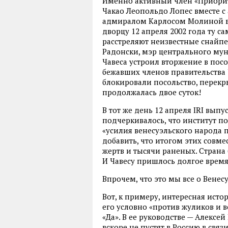
Именно активный член «Приорит
Чакао Леопольдо Лопес вместе с
адмиралом Карлосом Молиной в
дворцу 12 апреля 2002 года ту 
расстреляют неизвестные снайпер
Радонски, мэр центрального мун
Чавеса устроил вторжение в посо
бежавших членов правительства
блокировали посольство, перекр
продолжалась двое суток!
В тот же день 12 апреля IRI вып
подчеркивалось, что институт п
«усилия венесуэльского народа 
добавить, что итогом этих совме
жертв и тысячи раненых. Страна 
И Чавесу пришлось долгое время
Впрочем, что это мы все о Вене
Вот, к примеру, интересная ист
его условно «против жуликов и в
«Да». В ее руководстве — Алекс
вскоре не пустят в Россию в свя