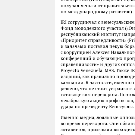
получал деньги от правительств
по международному развитию).
IRI сотрудничал с венесуэльск
Фонд молодежного участия («Он
республиканский институт напр
«Приоритет справедливости» (Pri
и задачами поставил некую борь
с коррупцией Алексея Навального)
конференций и обучающих прог
справедливости» и других оппоз
Proyecto Venezuela, MAS. Также 
изданий, как правильно прово
кампании. В частности, именно н
решено, что не стоит устраивать
готовящегося переворота. Поэт
декабрьскую акцию профсоюзов,
удара по президенту Венесуэлы.
Именно медиа, лояльные оппози
во время переворота. Они обвин
активистов, призывали выходить 