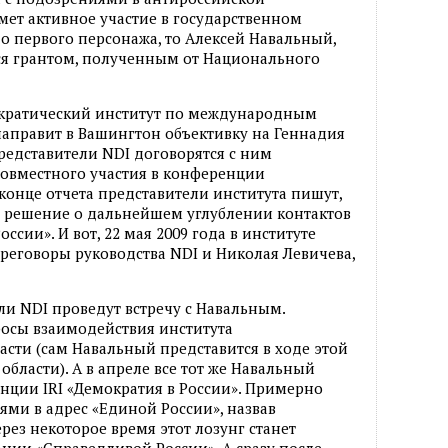
мет активное участие в государственном
до первого персонажа, то Алексей Навальный,
ся грантом, полученным от Национального
ократический институт по международным
 направит в Вашингтон объективку на Геннадия
 представители NDI договорятся с ним
совместного участия в конференции
конце отчета представители института пишут,
ь решение о дальнейшем углублении контактов
сии». И вот, 22 мая 2009 года в институте
еговоры руководства NDI и Николая Левичева,
ли NDI проведут встречу с Навальным.
просы взаимодействия института
асти (сам Навальный представится в ходе этой
области). А в апреле все тот же Навальный
енции IRI «Демократия в России». Примерно
ями в адрес «Единой России», назвав
ерез некоторое время этот лозунг станет
ии «Справедливой России». А сразу после