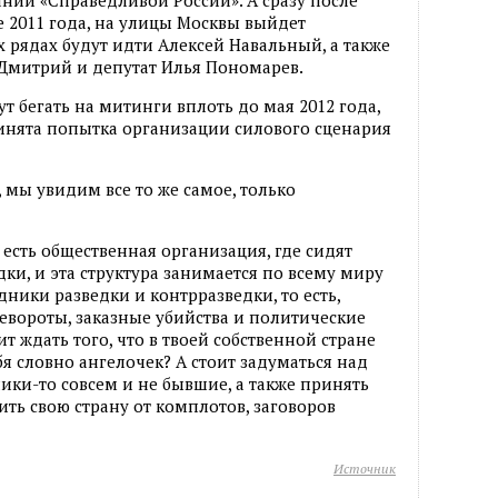
е 2011 года, на улицы Москвы выйдет
х рядах будут идти Алексей Навальный, а также
 Дмитрий и депутат Илья Пономарев.
т бегать на митинги вплоть до мая 2012 года,
инята попытка организации силового сценария
о, мы увидим все то же самое, только
 есть общественная организация, где сидят
ки, и эта структура занимается по всему миру
дники разведки и контрразведки, то есть,
ревороты, заказные убийства и политические
ит ждать того, что в твоей собственной стране
бя словно ангелочек? А стоит задуматься над
дники-то совсем и не бывшие, а также принять
ть свою страну от комплотов, заговоров
Источник