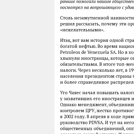
раньше помогали нашим обществен
посмотрел на вопрошающего с удив
Столь незамутненной наивности 
решил рассказать, почему эти ор
«нежелательными».
Итак, вот вам история одной стр
богатой нефтью. Во время нацио
Petroleos de Venezuela SA. Но в 
хлынули иностранцы, которые о
обязательствами. В итоге топ-м
налоги. Через несколько лет, в 1
населения президентом страны 
и более справедливое распредел
Уго Чавес начал повышать налоги
у захвативших его иностранцев 
Однако менеджмент, объединив
контролем ЦРУ, жестко противос
в 2002 году. 8 апреля в ходе пр
руководство PDVSA. И тут на не
общественных объединений, опп