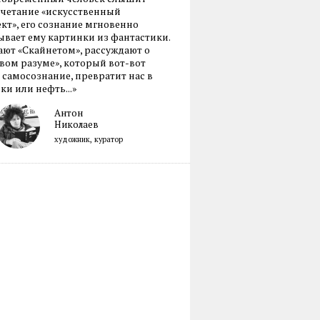
очетание «искусственный
кт», его сознание мгновенно
вает ему картинки из фантастики.
ают «Скайнетом», рассуждают о
ом разуме», который вот-вот
 самосознание, превратит нас в
ки или нефть...»
Антон
Николаев
художник, куратор