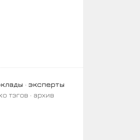
оклады
эксперты
ко тэгов
архив