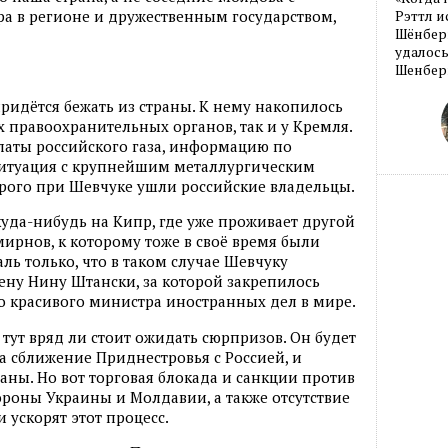
ра в регионе и дружественным государством,
Рэттл и
Шёнберг
удалось
Шенберг
придётся бежать из страны. К нему накопилось
х правоохранительных органов, так и у Кремля.
платы российского газа, информацию по
 ситуация с крупнейшим металлургическим
орого при Шевчуке ушли российские владельцы.
куда-нибудь на Кипр, где уже проживает другой
ирнов, к которому тоже в своё время были
ль только, что в таком случае Шевчуку
жену Нину Штански, за которой закрепилось
 красивого министра иностранных дел в мире.
, тут вряд ли стоит ожидать сюрпризов. Он будет
а сближение Приднестровья с Россией, и
аны. Но вот торговая блокада и санкции против
роны Украины и Молдавии, а также отсутствие
 ускорят этот процесс.