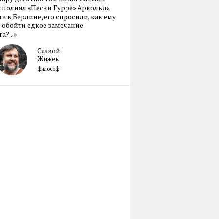
сполнял «Песни Гурре» Арнольда
а в Берлине, его спросили, как ему
 обойти едкое замечание
а?...»
Славой
Жижек
философ