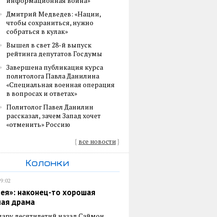
информационная война»
Дмитрий Медведев: «Нации,
чтобы сохраниться, нужно
собраться в кулак»
Вышел в свет 28-й выпуск
рейтинга депутатов Госдумы
Завершена публикация курса
политолога Павла Данилина
«Специальная военная операция
в вопросах и ответах»
Политолог Павел Данилин
рассказал, зачем Запад хочет
«отменить» Россию
{
все новости
}
Колонки
19:02
ея»: наконец-то хорошая
ная драма
пару десятилетий назад Саймон