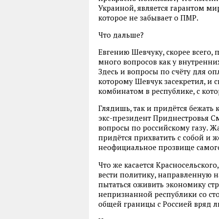
Украиной, является гарантом ми
которое не забывает о ПМР.
Что дальше?
Евгению Шевчуку, скорее всего, 
много вопросов как у внутренни
Здесь и вопросы по счёту для о
которому Шевчук засекретил, и
комбинатом в республике, с кот
Глядишь, так и придётся бежать 
экс-президент Приднестровья См
вопросы по российскому газу. Жа
придётся прихватить с собой и 
неофициальное прозвище самого
Что же касается Красносельского
вести политику, направленную н
пытаться оживить экономику стр
непризнанной республики со сто
общей границы с Россией вряд ли