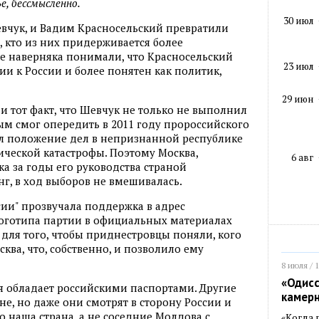
е, бессмысленно.
30 июл
евчук, и Вадим Красносельский превратили
 кто из них придерживается более
е наверняка понимали, что Красносельский
23 июл
ии к России и более понятен как политик,
29 июн
 тот факт, что Шевчук не только не выполнил
ым смог опередить в 2011 году пророссийского
ёл положение дел в непризнанной республике
ческой катастрофы. Поэтому Москва,
6 авг
а за годы его руководства страной
г, в ход выборов не вмешивалась.
сии" прозвучала поддержка в адрес
логотипа партии в официальных материалах
 для того, чтобы приднестровцы поняли, кого
ва, что, собственно, и позволило ему
8 июля / 
«Одисс
я обладает российскими паспортами. Другие
камер
е, но даже они смотрят в сторону России и
 наша страна, а не соседние Молдова с
«Когда 