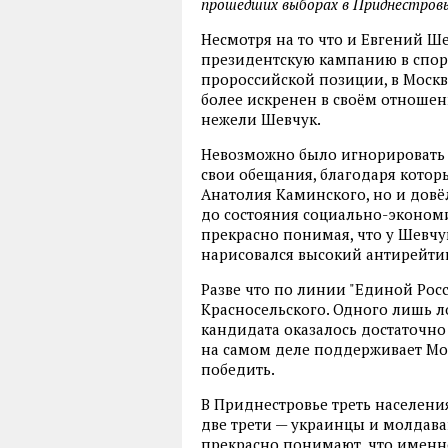
прошедших выборах в Приднестровь
Несмотря на то что и Евгений Ш
президентскую кампанию в спор,
пророссийской позиции, в Москв
более искренен в своём отношен
нежели Шевчук.
Невозможно было игнорировать и
свои обещания, благодаря котор
Анатолия Каминского, но и дов
до состояния социально-экономи
прекрасно понимая, что у Шевчук
нарисовался высокий антирейтин
Разве что по линии "Единой Рос
Красносельского. Одного лишь 
кандидата оказалось достаточно
на самом деле поддерживает Моск
победить.
В Приднестровье треть населени
две трети — украинцы и молдаван
прекрасно понимают, что именно