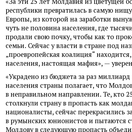
«За эти 25 лет Молдавия из цветущей б
республики превратилась в самую нищу
Европы, из которой на заработки выну
чуть не половина населения, где тысяч
продали свою почку, чтобы как то про
семьи. Сейчас у власти в стране под на
„проевропейская коалиция“ находится
населения, настоящая мафия», — уверен
«Украдено из бюджета за раз миллиард
населения страны полагает, что Молдов
в неправильном направлении. Те, кто 25
столкнули страну в пропасть как молда
националисты, сейчас перекрасились з
в румынских юнионистов и пытаются с
Молдову в следующую пропасть объед