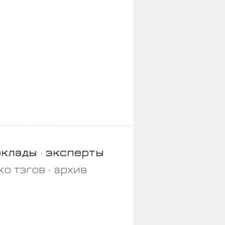
оклады
эксперты
ко тэгов
архив