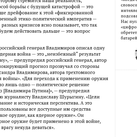
оторому стремится наша реальность,
словос
особ борьбы с будущей катастрофой — это
интелле
аше дрейфование к этой «фиксированной
подсовы
ственный этико-политический императив —
Нас пуг
разных кризисов ясно показывает, что так
«цифров
будем действовать дальше — это вопрос
обретет
батарей
а российский генерал Владимиров описал одну
Ядерная война — это „неизбежный“ результат
ну», — предупредил российский генерал, автор
 шокирующий прогноз прозвучал со стороны
сандра Владимирова, автора трехтомного
я войны». «Для перехода к применению оружия
мо лишь одно — политическое решение
 [Владимира Путина]», — предупредил
ью журналисту Владиславу Шурыгину. «Цели
ание и историческая перспектива. А это
использованы все доступные им средства
кое орудие, как ядерное оружие». Он
ерное оружие будет применено в этой войне,
 врагу некуда деваться».