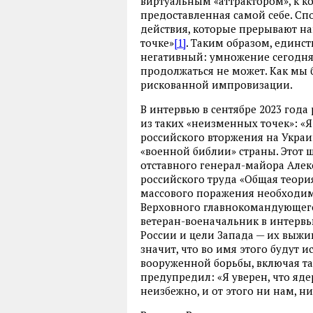
виртуальным «аттрактором», к к
предоставленная самой себе. Сп
действия, которые прерывают н
точке»
[1]
. Таким образом, един
негативный: умножение сегодня 
продолжаться не может. Как мы 
рискованной импровизации.
В интервью в сентябре 2023 год
из таких «неизменных точек»: «
российского вторжения на Украи
«военной библии» страны. Этот
отставного генерал-майора Алек
российского труда «Общая теори
массового поражения необходи
Верховного главнокомандующего
ветеран-военачальник в интерв
России и цели Запада — их выжив
значит, что во имя этого будут 
вооруженной борьбы, включая та
предупредил: «Я уверен, что яд
неизбежно, и от этого ни нам, ни