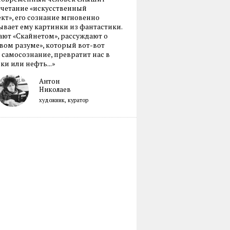
очетание «искусственный
кт», его сознание мгновенно
вает ему картинки из фантастики.
ают «Скайнетом», рассуждают о
ом разуме», который вот-вот
 самосознание, превратит нас в
ки или нефть...»
Антон
Николаев
художник, куратор