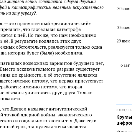
оза мировой войны сочетается с двумя другими
фой и катастрофическим явлением искусственного
30 июл
ь на эту угрозу?.
ься, — это прагматичный «реалистический»
23 июл
 признать, что глобальная катастрофа
жется к ней. Но так же, что нам необходимо
 её. В результате коллапса этих двух
29 июн
ежных обстоятельств, реализуется только одна
наша история будет (была) необходима.
ернативных возможных вариантов будущего нет,
6 авг
 Вместо исключительного разрыва существует
ация до крайности, и её отсутствие являются
его: именно потому, что первая присутствует
сработать; именно потому, что вторая
не обязаны уничтожать друг друга. Только
 покажет».
, что Дюпюи называет антиутопической
8 мая / 14
й точкой ядерной войны, экологического
Круглы
ского и социального хаоса и т. д. Даже если
цифро
нный срок, эта нулевая точка является
«Когда