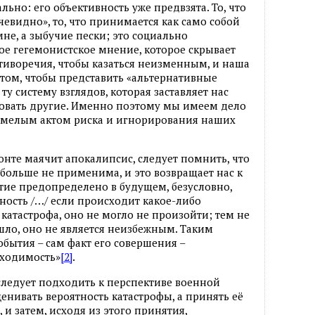
льно: его объективность уже предвзята. То, что
очевидно», то, что принимается как само собой
не, а зыбучие пески; это социально
е гегемонистское мнение, которое скрывает
тиворечия, чтобы казаться неизменным, и наша
в том, чтобы представить «альтернативные
 ту систему взглядов, которая заставляет нас
овать другие. Именно поэтому мы имеем дело
 смелым актом риска и игнорирования наших
зонте маячит апокалипсис, следует помнить, что
 больше не применима, и это возвращает нас к
тие предопределено в будущем, безусловно,
айность /…/ если происходит какое-либо
катастрофа, оно не могло не произойти; тем не
шло, оно не является неизбежным. Таким
обытия – сам факт его совершения –
бходимость»
[2]
.
ледует подходить к перспективе военной
енивать вероятность катастрофы, а принять её
 и затем, исходя из этого принятия,