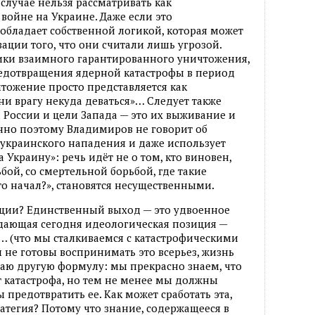
случае нельзя рассматривать как
 войне на Украине. Даже если это
 обладает собственной логикой, которая может
ации того, что они считали лишь угрозой.
ики взаимного гарантированного уничтожения,
редотвращения ядерной катастрофы в период
тожение просто представляется как
ни врагу некуда деваться»… Следует также
и России и цели Запада — это их выживание и
нно поэтому Владимиров не говорит об
украинского нападения и даже использует
Украину»: речь идёт не о том, кто виновен,
ой, со смертельной борьбой, где такие
то начал?», становятся несущественными.
туации? Единственный выход — это удвоенное
адающая сегодня идеологическая позиция —
… (что мы сталкиваемся с катастрофическими
 не готовы воспринимать это всерьез, жизнь
гаю другую формулу: мы прекрасно знаем, что
т катастрофа, но тем не менее мы должны
 предотвратить ее. Как может сработать эта,
атегия? Потому что знание, содержащееся в