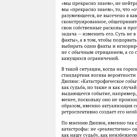
«мы прекрасно знаем», не нейтра
мы «прекрасно знаем», то, что «
разумеющееся, не высечено в кам
сконструированное, общепринято
свои собственные расколы и про
задача — изменить его. Суть не 
факты», а в том, чтобы подорвать
выбирать одни факты и игнорир
не с обычным отрицанием, а со
кажущихся ограничений.
В такой ситуации, когда на гори
стандартная логика вероятности
Дюпюи: «Катастрофическое собы
как судьба, но также и как случ
выдающееся событие, например, 
менее, поскольку оно не произо
образом, именно актуализация с
ретроспективно создает его нео
По мнению Дюпюи, именно так с
катастрофы: не «реалистично» оц
как нашу судьбу, как неизбежную,