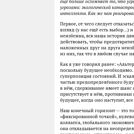
ещё больше осложняет то, что угр
угрозами: экологической катастро
интеллекта. Как же нам реагироват
Первое, от чего следует отказат
взгляд (у нас ещё есть выбор…) и
неизбежна, вся наша история дви
действовать, чтобы предотвратить
наложенных друг на друга неизб
из них, так что в любом случае 
Как я уже говорил ранее: «Альт
поскольку будущее необходимо.
суперпозиция состояний. И эскал
частью предопределённого будущ
в нём, сдерживание имеет шанс 
присутствует в нём, противники 
будущее, когда оно наступит, все
Наш конечный горизонт — это то
«фиксированной точкой», нулево
коллапса, глобального экономиче
она откладывается на неопределе