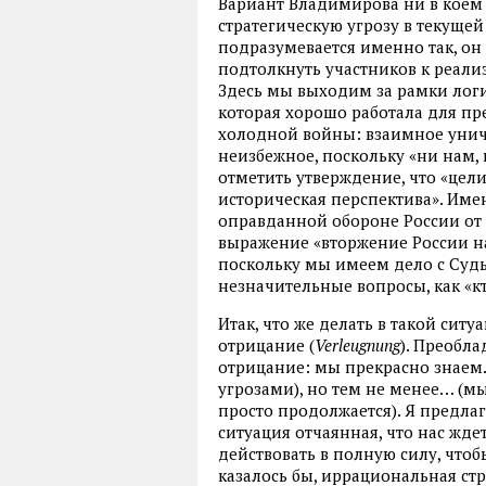
Вариант Владимирова ни в коем 
стратегическую угрозу в текущей
подразумевается именно так, он
подтолкнуть участников к реализ
Здесь мы выходим за рамки лог
которая хорошо работала для п
холодной войны: взаимное унич
неизбежное, поскольку «ни нам, 
отметить утверждение, что «цел
историческая перспектива». Име
оправданной обороне России от 
выражение «вторжение России на 
поскольку мы имеем дело с Судьб
незначительные вопросы, как «к
Итак, что же делать в такой си
отрицание (
Verleugnung
). Преобл
отрицание: мы прекрасно знаем
угрозами), но тем не менее… (мы
просто продолжается). Я предла
ситуация отчаянная, что нас жде
действовать в полную силу, чтобы
казалось бы, иррациональная стр