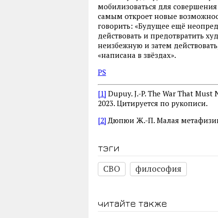
мобилизоваться для совершения 
самым откроет новые возможност
говорить: «Будущее ещё неопреде
действовать и предотвратить худ
неизбежную и затем действовать,
«написана в звёздах».
PS
[1]
Dupuy. J.-P. The War That Must N
2023. Цитируется по рукописи.
[2]
Дюпюи Ж.-П. Малая метафизика
тэги
СВО
философия
читайте также