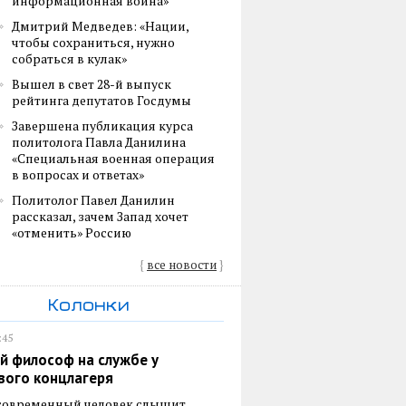
информационная война»
Дмитрий Медведев: «Нации,
чтобы сохраниться, нужно
собраться в кулак»
Вышел в свет 28-й выпуск
рейтинга депутатов Госдумы
Завершена публикация курса
политолога Павла Данилина
«Специальная военная операция
в вопросах и ответах»
Политолог Павел Данилин
рассказал, зачем Запад хочет
«отменить» Россию
{
все новости
}
Колонки
:45
й философ на службе у
вого концлагеря
 современный человек слышит