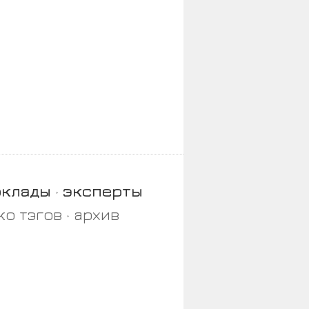
оклады
эксперты
ко тэгов
архив