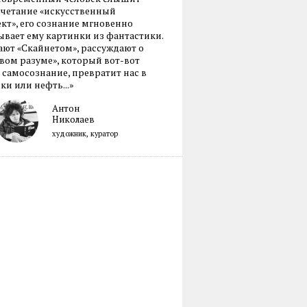
очетание «искусственный
кт», его сознание мгновенно
вает ему картинки из фантастики.
ают «Скайнетом», рассуждают о
ом разуме», который вот-вот
 самосознание, превратит нас в
ки или нефть...»
Антон
Николаев
художник, куратор