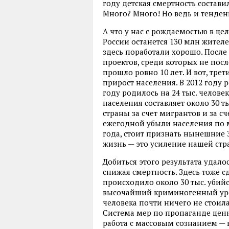
году детская смертность составил
Много? Много! Но ведь и тенден
А что у нас с рождаемостью в цел
России останется 130 млн жителей
здесь поработали хорошо. Посл
проектов, среди которых не пос
прошло ровно 10 лет. И вот, тре
прирост населения. В 2012 году 
году родилось на 24 тыс. челове
населения составляет около 30 ты
страны за счет мигрантов и за с
ежегодной убыли населения по 
года, стоит признать нынешние 
жизнь — это усиление нашей стр
Добиться этого результата удало
снижая смертность. Здесь тоже с
происходило около 30 тыс. убийс
высочайший криминогенный уров
человека почти ничего не стоил
Система мер по пропаганде цен
работа с массовым сознанием — в