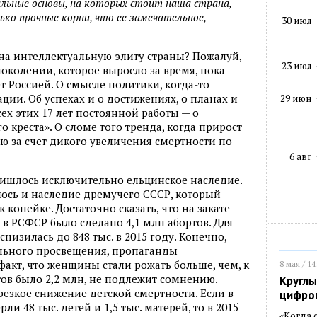
альные основы, на которых стоит наша страна,
ко прочные корни, что ее замечательное,
30 июл
 на интеллектуальную элиту страны? Пожалуй,
23 июл
 поколении, которое выросло за время, пока
 Россией. О смысле политики, когда-то
ции. Об успехах и о достижениях, о планах и
29 июн
сех этих 17 лет постоянной работы — о
 креста». О сломе того тренда, когда прирост
ю за счет дикого увеличения смертности по
6 авг
пришлось исключительно ельцинское наследие.
ось и наследие дремучего СССР, который
к копейке. Достаточно сказать, что на закате
 в РСФСР было сделано 4,1 млн абортов. Для
низилась до 848 тыс. в 2015 году. Конечно,
ального просвещения, пропаганды
факт, что женщины стали рожать больше, чем, к
8 мая / 14
ртов было 2,2 млн, не подлежит сомнению.
Круглы
езкое снижение детской смертности. Если в
цифро
ли 48 тыс. детей и 1,5 тыс. матерей, то в 2015
«Когда