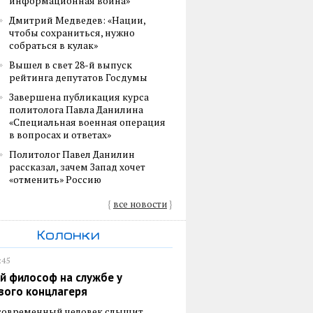
информационная война»
Дмитрий Медведев: «Нации,
чтобы сохраниться, нужно
собраться в кулак»
Вышел в свет 28-й выпуск
рейтинга депутатов Госдумы
Завершена публикация курса
политолога Павла Данилина
«Специальная военная операция
в вопросах и ответах»
Политолог Павел Данилин
рассказал, зачем Запад хочет
«отменить» Россию
{
все новости
}
Колонки
:45
й философ на службе у
вого концлагеря
 современный человек слышит