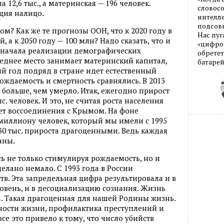
а 12,6 тыс., а материнская — 196 человек.
словос
ция налицо.
интелле
подсовы
ом? Как же те прогнозы ООН, что к 2020 году в
Нас пуг
, а к 2050 году — 100 млн? Надо сказать, что и
«цифров
е начала реализации демографических
обретет
леднее место занимает материнский капитал,
батарей
тий год подряд в стране идет естественный
рождаемость и смертность сравнялись. В 2013
к больше, чем умерло. Итак, ежегодно прирост
с. человек. И это, не считая роста населения
чет воссоединения с Крымом. На фоне
миллиону человек, который мы имели с 1995
30 тыс. прироста драгоценными. Ведь каждая
аны.
сь не только стимулируя рождаемость, но и
делано немало. С 1993 года в России
тв. Эта запредельная цифра результировала и в
ень, и в десоциализацию сознания. Жизнь
а. Такая драгоценная для нашей Родины жизнь.
ности жизни, профилактика преступлений и
се это привело к тому, что число убийств