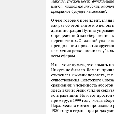
максиму русской идеи: "фундамент
имеют настолько глубокие, настоль
прекрасное будущее неизбежно".
О чем говорил президент, глядя
как раз об этой элите и о целом
администрация Путина управляет
определенной как сбережение на
перспективах. О главной удаче в
преодолении проклятия «русского
населения резко сменился убыль
всем сферам.
И не стоит думать, что ломать 
Ничуть не бывало. Ломать пришл
относился к жизни человека, как 
существования Советского Союза
сравнения: численность абортов с
здесь важны были усилия сексу
контрацепции. Но и тот простой 
примеру, в 1999 году, когда або
Параллельно с этим произошло р
1980 году в стране при родах умер