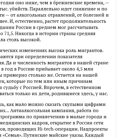
егодня оно ниже, чем в брежневские времена, —
 тыс. убийств. Параллельно идет снижение и по
 — от алкогольных отравлений, от болезней и
вее. И, естественно, растет продолжительность
ажданин России в среднем мог рассчитывать
до 71,5. Никогда в истории страны средняя
ла столь высокой.
ических изменениях высока роль мигрантов.
ываются при определении показателя
ия. Да и численность мигрантов в нашей стране
 в год в Россию прибывает около 4,5 млн
ы примерно столько же. Остается на нашей
век, которые по тем или иным причинам
 судьбу с Россией. Впрочем, в естественном
аться только их дети, родившиеся здесь, у нас.
ь, как мало можно сказать скупыми цифрами
них... Антиалкогольная кампания, работа по
программа по привлечению в малые города и
едицинских кадров, открытие в России сети
в, проводящих Hi-tech-операции. Нацпроекты
 и «Семья». Путинские майские указы. Каждый