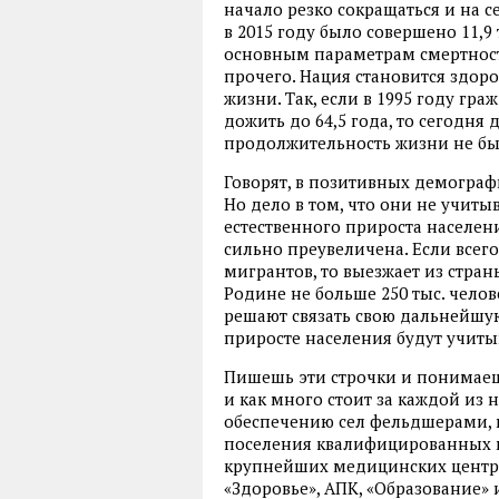
начало резко сокращаться и на с
в 2015 году было совершено 11,9
основным параметрам смертности
прочего. Нация становится здоро
жизни. Так, если в 1995 году гр
дожить до 64,5 года, то сегодня 
продолжительность жизни не бы
Говорят, в позитивных демограф
Но дело в том, что они не учит
естественного прироста населен
сильно преувеличена. Если всего
мигрантов, то выезжает из стран
Родине не больше 250 тыс. чело
решают связать свою дальнейшую
приросте населения будут учитыв
Пишешь эти строчки и понимаеш
и как много стоит за каждой из 
обеспечению сел фельдшерами, 
поселения квалифицированных м
крупнейших медицинских центро
«Здоровье», АПК, «Образование»