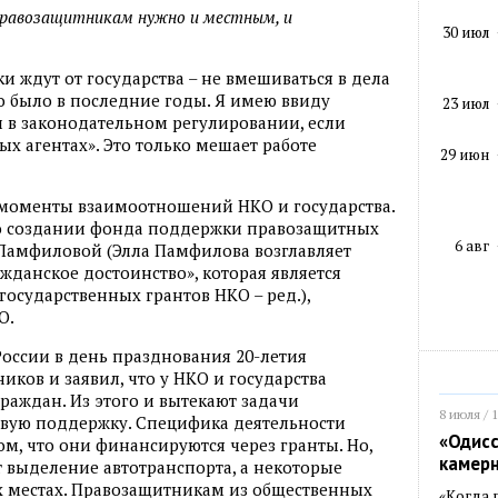
правозащитникам нужно и местным, и
30 июл
и ждут от государства – не вмешиваться в дела
о было в последние годы. Я имею ввиду
23 июл
 в законодательном регулировании, если
ых агентах». Это только мешает работе
29 июн
 моменты взаимоотношений НКО и государства.
 о создании фонда поддержки правозащитных
6 авг
Памфиловой (Элла Памфилова возглавляет
данское достоинство», которая является
осударственных грантов НКО – ред.),
О.
России в день празднования 20-летия
ков и заявил, что у НКО и государства
раждан. Из этого и вытекают задачи
8 июля / 
овую поддержку. Специфика деятельности
«Одисс
м, что они финансируются через гранты. Но,
камер
 выделение автотранспорта, а некоторые
х местах. Правозащитникам из общественных
«Когда 