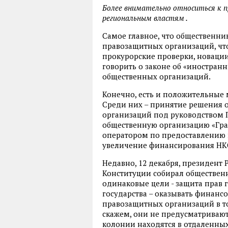
Более внимательно относиться к 
региональным властям .
Самое главное, что общественник
правозащитных организаций, чт
прокурорские проверки, новации
говорить о законе об «иностранн
общественных организаций.
Конечно, есть и положительные
Среди них – принятие решения
организаций под руководством 
общественную организацию «Граж
оператором по предоставлению г
увеличение финансирования НК
Недавно, 12 декабря, президент 
Конституции собирал общественни
одинаковые цели - защита прав г
государства – оказывать финанс
правозащитных организаций в то
скажем, они не предусматривают
колонии находятся в отдаленны