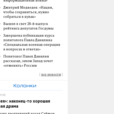
информационная война»
Дмитрий Медведев: «Нации,
чтобы сохраниться, нужно
собраться в кулак»
Вышел в свет 28-й выпуск
рейтинга депутатов Госдумы
Завершена публикация курса
политолога Павла Данилина
«Специальная военная операция
в вопросах и ответах»
Политолог Павел Данилин
рассказал, зачем Запад хочет
«отменить» Россию
{
все новости
}
Колонки
19:02
ея»: наконец-то хорошая
ная драма
пару десятилетий назад Саймон