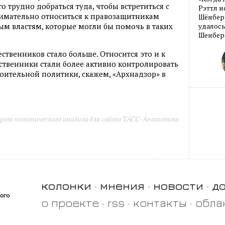
 трудно добраться туда, чтобы встретиться с
Рэттл и
нимательно относиться к правозащитникам
Шёнберг
м властям, которые могли бы помочь в таких
удалось
Шенберг
ственников стало больше. Относится это и к
ественники стали более активно контролировать
оительной политики, скажем, «Архнадзор» в
ром политического анализа для сайта ТАСС-Аналитика
колонки
мнения
новости
д
о проекте
rss
контакты
обла