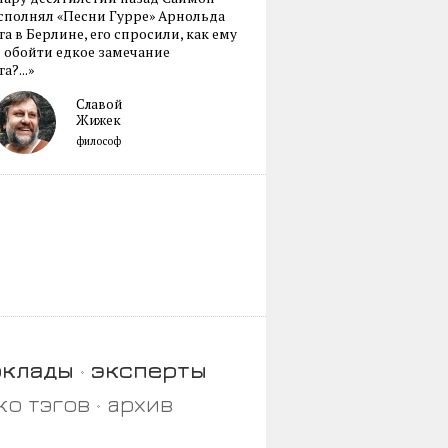
сполнял «Песни Гурре» Арнольда
а в Берлине, его спросили, как ему
 обойти едкое замечание
а?...»
Славой
Жижек
философ
оклады
эксперты
ко тэгов
архив