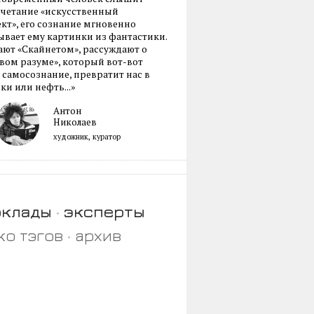
очетание «искусственный
кт», его сознание мгновенно
вает ему картинки из фантастики.
ают «Скайнетом», рассуждают о
ом разуме», который вот-вот
 самосознание, превратит нас в
ки или нефть...»
Антон
Николаев
художник, куратор
оклады
эксперты
ко тэгов
архив