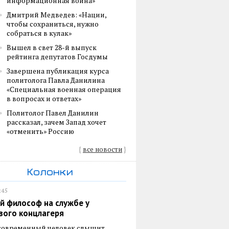
информационная война»
Дмитрий Медведев: «Нации,
чтобы сохраниться, нужно
собраться в кулак»
Вышел в свет 28-й выпуск
рейтинга депутатов Госдумы
Завершена публикация курса
политолога Павла Данилина
«Специальная военная операция
в вопросах и ответах»
Политолог Павел Данилин
рассказал, зачем Запад хочет
«отменить» Россию
{
все новости
}
Колонки
:45
й философ на службе у
вого концлагеря
 современный человек слышит