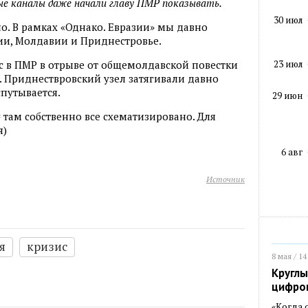
ые каналы даже начали главу ПМР показывать.
30 июл
но. В рамках «Однако. Евразии» мы давно
бии, Молдавии и Приднестровье.
23 июл
с в ПМР в отрыве от общемолдавской повестки
. Приднествровский узел затягивали давно
спутывается.
29 июн
= там собственно все схематизировано. Для
я)
6 авг
Источник
я
кризис
8 мая / 14
Круглы
цифро
«Когда