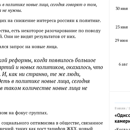
 в политике новые лица, сегодня говорят о том,
30 июл
а не нужны.
щих на снижение интереса россиян к политике.
23 июл
ства, есть некоторое разочарование по поводу
 Они не видят результатов от них.
29 июн
ался запрос на новые лица.
кой реформы, когда появилось большое
6 авг
артий и новых политиков, оказалось, что
. И, как ни странно, те же люди,
еть в политике новые лица, сегодня
 в таком количестве новые лица не
8 июля / 
ном на фокус-группах.
«Одисс
камер
 социального оптимизма в обществе, связанное
ений, таких как рост тарифов ЖКХ, новый
«Когда 