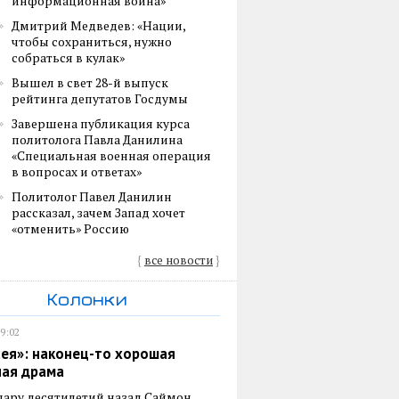
информационная война»
Дмитрий Медведев: «Нации,
чтобы сохраниться, нужно
собраться в кулак»
Вышел в свет 28-й выпуск
рейтинга депутатов Госдумы
Завершена публикация курса
политолога Павла Данилина
«Специальная военная операция
в вопросах и ответах»
Политолог Павел Данилин
рассказал, зачем Запад хочет
«отменить» Россию
{
все новости
}
Колонки
19:02
ея»: наконец-то хорошая
ная драма
пару десятилетий назад Саймон