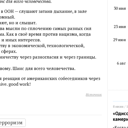
с для всего человечества.
30 июл
в ООН — слушают затаив дыхание, в зале
ромный.
ают, но и слышат.
23 июл
тва мысли по сплочению самых разных сил
а. Как в своё время против нацизма, когда
 и иных интересов.
29 июн
ству в экономической, технологической,
 сферах.
ничеству через разногласия и через границы.
6 авг
вому. Шанс для всего человечества.
ая реакция от американских собеседников через
sive. good work!
Источник
8 июля / 
«Одисс
камер
ерроризм
«Когда 