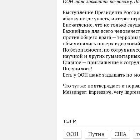
ООН шанс задышать по-новому. Шан
Выступление Президента России 
яблоку негде упасть, интерес ог
Впечатление, что не только слуш
Важнейшие для всего человечес
против общего врага — терроризм
объединялись поверх идеологий
По безопасности, по сотрудниче
научной и других гуманитарных
Главное — приглашение к сотруд
Получилось!
Есть у ООН шанс задышать по-но
Что тут же подтверждает и перв
Messenger: impressive. very impres
тэги
ООН
Путин
США
т