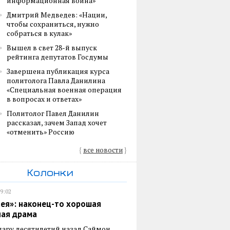
информационная война»
Дмитрий Медведев: «Нации,
чтобы сохраниться, нужно
собраться в кулак»
Вышел в свет 28-й выпуск
рейтинга депутатов Госдумы
Завершена публикация курса
политолога Павла Данилина
«Специальная военная операция
в вопросах и ответах»
Политолог Павел Данилин
рассказал, зачем Запад хочет
«отменить» Россию
{
все новости
}
Колонки
19:02
ея»: наконец-то хорошая
ная драма
пару десятилетий назад Саймон