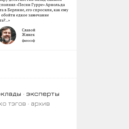
сполнял «Песни Гурре» Арнольда
а в Берлине, его спросили, как ему
 обойти едкое замечание
а?...»
Славой
Жижек
философ
оклады
эксперты
ко тэгов
архив