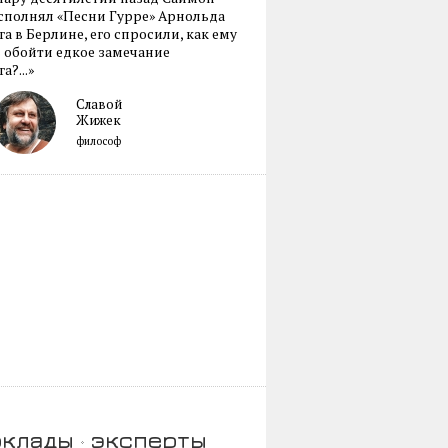
сполнял «Песни Гурре» Арнольда
а в Берлине, его спросили, как ему
 обойти едкое замечание
а?...»
Славой
Жижек
философ
оклады
эксперты