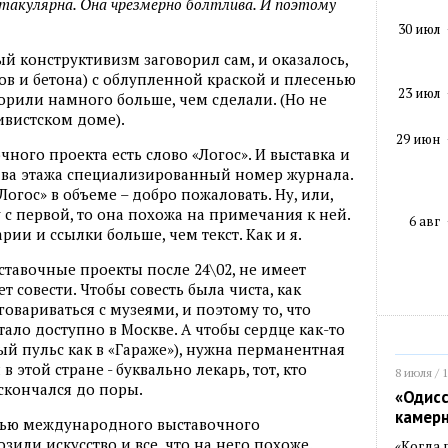
ектакулярна. Она чрезмерно болтлива. И поэтому
30 июл
й конструктивизм заговорил сам, и оказалось,
ов и бетона) с облупленной краской и плесенью
23 июл
ворили намного больше, чем сделали. (Но не
ивистском доме).
29 июн
ого проекта есть слово «Логос». И выставка и
два этажа специализированный номер журнала.
Логос» в объеме – добро пожаловать. Ну, или,
 с первой, то она похожа на примечания к ней.
6 авг
ии и ссылки больше, чем текст. Как и я.
ыставочные проекты после 24\02, не имеет
еет совести. Чтобы совесть была чиста, как
говариваться с музеями, и поэтому то, что
тало доступно в Москве. А чтобы сердце как-то
ый пульс как в «Гараже»), нужна перманентная
 этой стране - буквально лекарь, тот, кто
8 июля / 
скончался до поры.
«Одисс
камер
астью международного выставочного
зили искусство и все, что на него похоже.
«Когда 