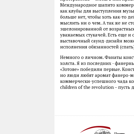
Международное шапито коммерче
как клубы для выступления муз
больше нет, чтобы хоть как-то де
мыслить ни о чем. А так же не ст
эшелонированной от возрастных
уважаемых стукачей. Есть еще и 
выставочный саунд-дизайн може
исполнения обязанностей (спать)
Немного о личном. Фанаты конст
холста. Я из последних - фанерн
«Зотове» победили первые. Конст
но люди любят аромат фанеро-ме
коммерчески-успешного чада конс
children of the revolution – пу