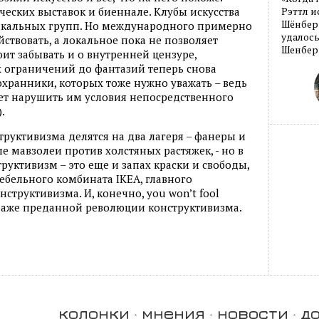
ских выставок и биеннале. Клубы искусства
Рэттл и
Шёнберг
ыкальных групп. Но международного примерно
удалось
йствовать, а локальное пока не позволяет
Шенберг
оит забывать и о внутренней цензуре,
 ограничений до фантазий теперь снова
охранники, которых тоже нужно уважать – ведь
т нарушить им условия непосредственного
.
руктивизма делятся на два лагеря – фанеры и
ые мавзолеи против холстяных растяжек, - но в
руктивизм – это еще и запах краски и свободы,
бельного комбината IKEA, главного
труктивизма. И, конечно, you won’t fool
сть даже преданной революции конструктивизма.
колонки
мнения
новости
д