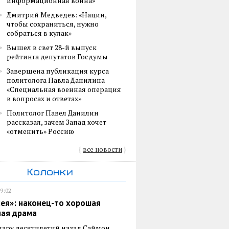
информационная война»
Дмитрий Медведев: «Нации,
чтобы сохраниться, нужно
собраться в кулак»
Вышел в свет 28-й выпуск
рейтинга депутатов Госдумы
Завершена публикация курса
политолога Павла Данилина
«Специальная военная операция
в вопросах и ответах»
Политолог Павел Данилин
рассказал, зачем Запад хочет
«отменить» Россию
{
все новости
}
Колонки
19:02
ея»: наконец-то хорошая
ная драма
пару десятилетий назад Саймон