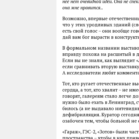
нее нет очевидной идеи. Она не сп
она мне нравится..
Возможно, впервые отечественны
что у этих уродливых зданий (сл
есть свой голос – они вообще го
дай вам бог вырасти в конструкт
В формальном названии выставочн
вправду похожа на расшитый в 
Если вы не знали, как выглядит «
если сравнивать вторую выставку
А исследователи любят комментар
Тот, кто ругает отечественные в
сердца, а тот, кто хвалит – не им
говорят, галереям стало легче до
нужно было ехать в Ленинград, с
билось (а не выдавало нитевидн
дефибрилляция. Куратор сегодня в
озабочен тем, чтобы больной не 
«Гараж», ГЭС-2, «Зотов» были ч
пространства – чтобы в них приво